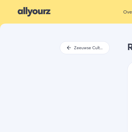
Ove
Zeeuwse Cultuur Agenda tips week 19