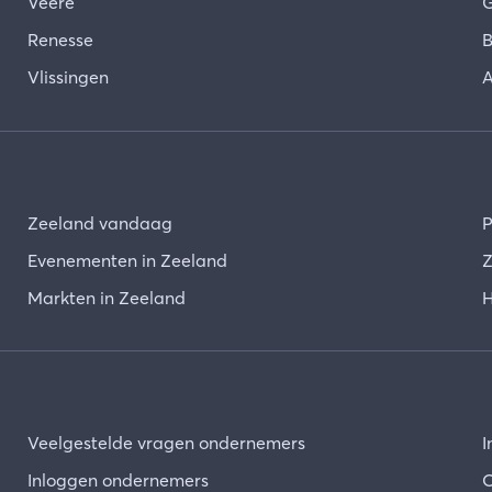
Veere
G
Renesse
B
Vlissingen
A
Zeeland vandaag
P
Evenementen in Zeeland
Z
Markten in Zeeland
H
Veelgestelde vragen ondernemers
I
Inloggen ondernemers
O