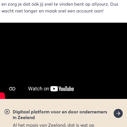
en zorg je dat óók jij snel te vinden bent op allyourz. Dus
wacht niet langer en maak snel een account aan!
Digitaal platform voor en door ondernemers
in Zeeland
Al het moois van Zeeland, dat is wat op