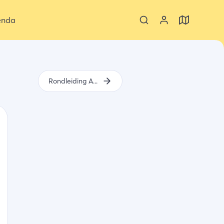
enda
Rondleiding Abdij Middelburg met Zeeuws Museum