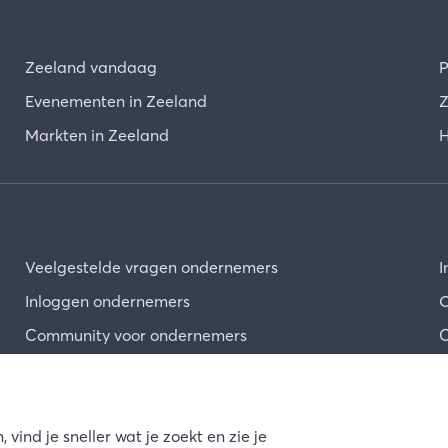
Zeeland vandaag
P
Evenementen in Zeeland
Z
Markten in Zeeland
H
Veelgestelde vragen ondernemers
I
Inloggen ondernemers
O
Community voor ondernemers
C
 vind je sneller wat je zoekt en zie je
vacy
Cookies
Disclaimer