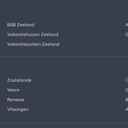
B&B Zeeland
A
Vakantiehuizen Zeeland
G
Vakantieparken Zeeland
Zoutelande
Veere
G
Renesse
B
Vlissingen
A