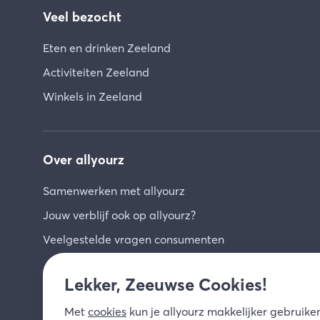
Veel bezocht
Eten en drinken Zeeland
Activiteiten Zeeland
Winkels in Zeeland
Over allyourz
Samenwerken met allyourz
Jouw verblijf ook op allyourz?
Veelgestelde vragen consumenten
Lekker, Zeeuwse Cookies!
Met
cookies
kun je allyourz makkelijker gebruiken,
© 2026 allyourz b.v.
Gebruiksvoorwaarden
Pri