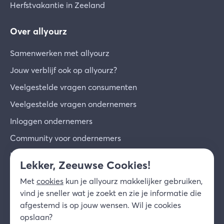
Herfstvakantie in Zeeland
Over allyourz
Samenwerken met allyourz
Jouw verblijf ook op allyourz?
Veelgestelde vragen consumenten
Veelgestelde vragen ondernemers
Inloggen ondernemers
Community voor ondernemers
Inschrijven voor de nieuwsbrief
Lekker, Zeeuwse Cookies!
Over ons
Met
cookies
kun je allyourz makkelijker gebruiken,
Contact
vind je sneller wat je zoekt en zie je informatie die
afgestemd is op jouw wensen. Wil je cookies
© 2026 allyourz b.v.
Gebruiksvoorwaarden
opslaan?