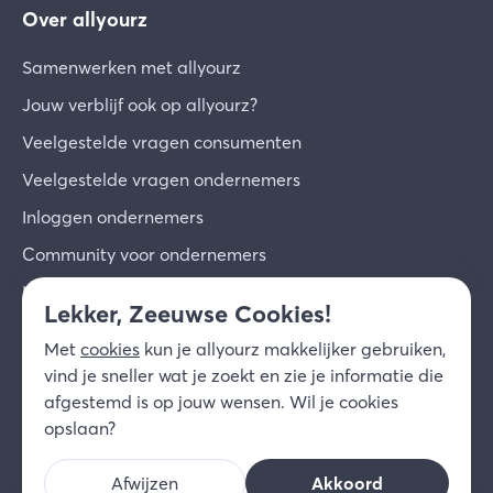
Over allyourz
Samenwerken met allyourz
Jouw verblijf ook op allyourz?
Veelgestelde vragen consumenten
Veelgestelde vragen ondernemers
Inloggen ondernemers
Community voor ondernemers
Inschrijven voor de nieuwsbrief
Lekker, Zeeuwse Cookies!
Over ons
Met
cookies
kun je allyourz makkelijker gebruiken,
Contact
vind je sneller wat je zoekt en zie je informatie die
afgestemd is op jouw wensen. Wil je cookies
© 2026 allyourz b.v.
Gebruiksvoorwaarden
opslaan?
Privacy
Cookies
Disclaimer
Afwijzen
Akkoord
NL