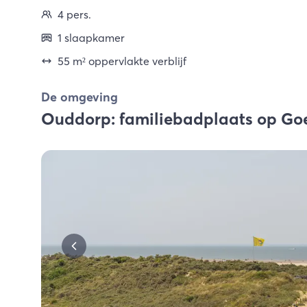
4 pers.
1 slaapkamer
55 m² oppervlakte verblijf
De omgeving
Ouddorp: familiebadplaats op Go