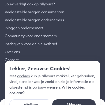
Jouw verblijf ook op allyourz?
Veelgestelde vragen consumenten
Veelgestelde vragen ondernemers
Inloggen ondernemers
Community voor ondernemers
Inschrijven voor de nieuwsbrief
Over ons
Contact
Lekker, Zeeuwse Cookies!
© 2026 allyourz b.v.
Gebruiksvoorwaarden
Met
cookies
kun je allyourz makkelijker gebruiken,
Privacy
Cookies
Disclaimer
vind je sneller wat je zoekt en zie je informatie die
NL
afgestemd is op jouw wensen. Wil je cookies
opslaan?
Afwijzen
Akkoord