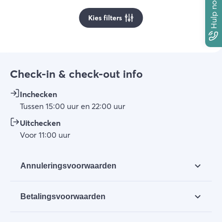
Hulp nodig?
Kies filters
Check-in & check-out info
Inchecken
Tussen
15:00
uur
en
22:00
uur
Uitchecken
Voor
11:00
uur
Annuleringsvoorwaarden
a. Annuleringen dienen eerst telefonische te
Betalingsvoorwaarden
worden melden aan BGH en daarna per
schriftelijk per email of per brief te bevestigen
a. Na de reservering van het door u gekozen