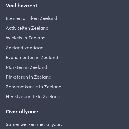
Veel bezocht
verhuurder.
Eten en drinken Zeeland
g. Huurder dient na afloop van de huurtermijn het
huurobject met de zich daarin bevindende
Activiteiten Zeeland
inventaris schoon en in goede staat af te leveren.
Winkels in Zeeland
Is dit niet het geval, dan is de verhuurder
Zeeland vandaag
gerechtigd
extra kosten te berekenen.
Evenementen in Zeeland
Markten in Zeeland
h. Mocht het huurobject tijdens de huurperiode
bovenmatig zijn vervuild kunnen extra
Pinksteren in Zeeland
schoonmaakkosten berekend worden.
Zomervakantie in Zeeland
Herfstvakantie in Zeeland
Over allyourz
Samenwerken met allyourz