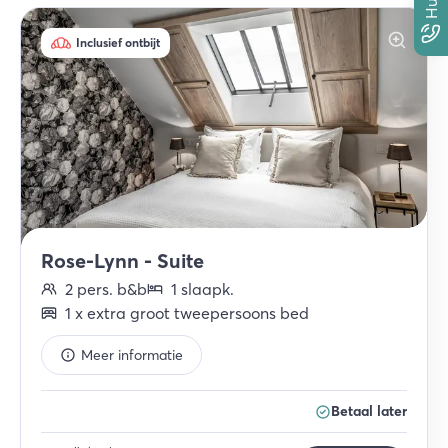
Inclusief ontbijt
Rose-Lynn - Suite
2
pers.
b&b
1
slaapk
.
1
x
extra groot tweepersoons bed
Meer informatie
Betaal later