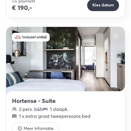
v.a. prijs/nacht
Kies datum
€
190,-
Inclusief ontbijt
Hortense - Suite
2
pers.
b&b
1
slaapk
.
1
x
extra groot tweepersoons bed
Meer informatie