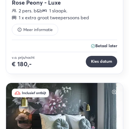
Rose Peony - Luxe
2
pers.
b&b
1
slaapk
.
1
x
extra groot tweepersoons bed
Meer informatie
Betaal later
v.a. prijs/nacht
Kies datum
€
180,-
Inclusief ontbijt