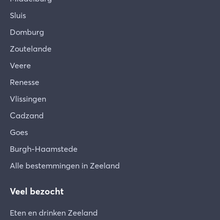
Met genoegen vertellen we je alles over de
omgeving en activiteiten in en rondom
Sluis
Emmadorp. Wij geven je graag tips voor zowel
Domburg
culturele activiteiten, fietst- en Vespa tochten,
Zoutelande
huifkartochten, restaurants, en zoveel meer… Als
inspiratie delen we op de website alvast enkele
Veere
verborgen parels met je.
Renesse
Dorpje Emmadorp
Vlissingen
Als je richting het gehuchtje gaat, loop je richting
Cadzand
de dijk. Daarachter ligt Het Verdronken Land van
Saefthinge. Je kunt verschillende wandelingen
Goes
kiezen in het bezoekerscentrum. Aan de dijk heb
Burgh-Haamstede
je het gezellig caféetje Het Verdronken Land.
Alle bestemmingen in Zeeland
Gastvrouwen Gina en Sofie bezorgen je een
aangename tijd bij hen.
Veel bezocht
Wat je moet weten
Eten en drinken Zeeland
Het is niet toegestaan eigendommen uit het