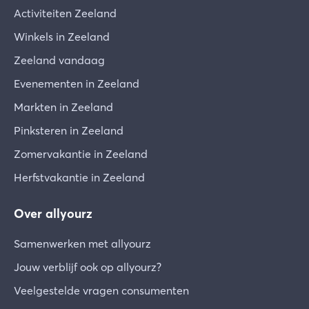
gebouw mee te nemen buiten de B&B. Bij schade
Activiteiten Zeeland
van eigendommen van de B&B kun je
Winkels in Zeeland
aansprakelijk worden gesteld voor reparatie of
vervanging. Bij diefstal wordt de politie hiervan
Zeeland vandaag
op de hoogte gebracht. Het is niet toegestaan
Evenementen in Zeeland
verdovende middelen te gebruiken, bij te hebben
Markten in Zeeland
of te verhandelen. Bij overtreding van
bovenstaande regels, of bij situaties waarbij
Pinksteren in Zeeland
aannemelijk kan zijn dat dit niet binnen algemene
Zomervakantie in Zeeland
gedrag en huisregels, kunnen wij je verzoeken de
B&B te verlaten.
Herfstvakantie in Zeeland
Gemeenschappelijke ruimte
Over allyourz
Je bent vrij om gebruik te maken van de vide, de
orangerie, de tuin en de zwemvijver. Graag na
Samenwerken met allyourz
gebruik alles weer netjes achter te laten. Denk
Jouw verblijf ook op allyourz?
aan de buren en de andere gasten. Van 22 t/m 7
uur wordt je verzocht enige vorm van overlast te
Veelgestelde vragen consumenten
voorkomen. Jouw auto kun je parkeren op de