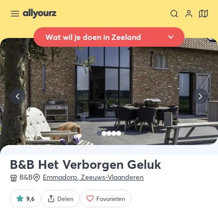
Wat wil je doen in Zeeland
Terug naar overzicht
Overnachten
Waar
Heel Zeeland
Wanneer
Selecteer datum
Type verblijf
Alle types
B&B Het Verborgen Geluk
B&B
Emmadorp
,
Zeeuws-Vlaanderen
Wie
2 gasten
9,6
Delen
Favorieten
Zoek