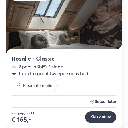
Rosalie - Classic
2
pers.
b&b
1
slaapk
.
1
x
extra groot tweepersoons bed
Meer informatie
Betaal later
v.a. prijs/nacht
Kies datum
€
165,-