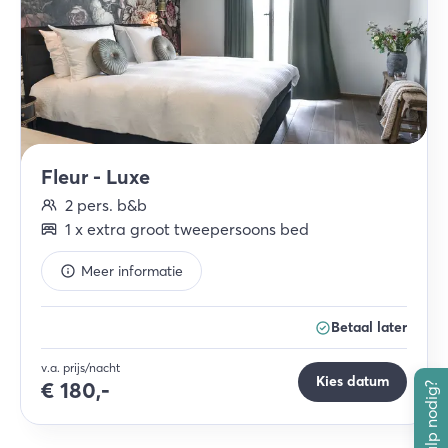
Fleur - Luxe
2
pers.
b&b
1
x
extra groot tweepersoons bed
Meer informatie
Betaal later
v.a. prijs/nacht
Kies datum
€
180,-
Hulp nodig?