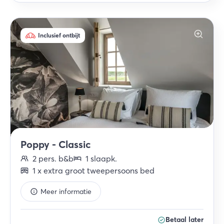
Inclusief ontbijt
Poppy - Classic
2
pers.
b&b
1
slaapk
.
1
x
extra groot tweepersoons bed
Meer informatie
Betaal later