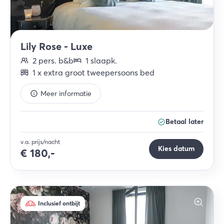
Lily Rose - Luxe
2
pers.
b&b
1
slaapk
.
1
x
extra groot tweepersoons bed
Meer informatie
Betaal later
v.a. prijs/nacht
Kies datum
€
180,-
Inclusief ontbijt