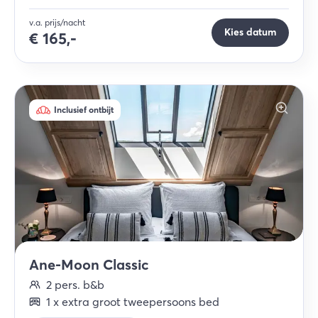
v.a. prijs/nacht
Kies datum
€
165,-
Inclusief ontbijt
Ane-Moon Classic
2
pers.
b&b
1
x
extra groot tweepersoons bed