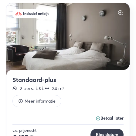
Inclusief ontbijt
Standaard-plus
2
pers.
b&b
24
m
2
Meer informatie
Betaal later
v.a. prijs/nacht
Kies datum
70