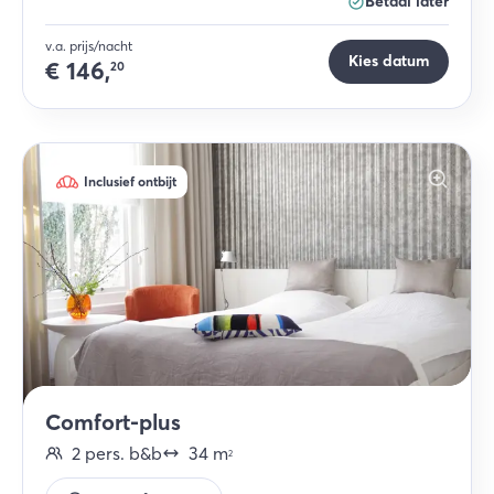
Betaal later
v.a. prijs/nacht
Kies datum
€
146,
20
Inclusief ontbijt
Comfort-plus
2
pers.
b&b
34
m
2