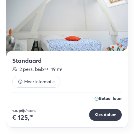
Standaard
2
pers.
b&b
19
m
2
Meer informatie
Betaal later
v.a. prijs/nacht
Kies datum
€
125,
20