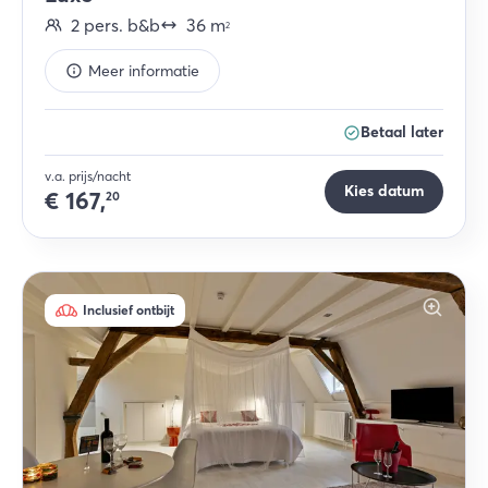
2
pers.
b&b
36
m
2
Meer informatie
Betaal later
v.a. prijs/nacht
Kies datum
€
167,
20
Inclusief ontbijt