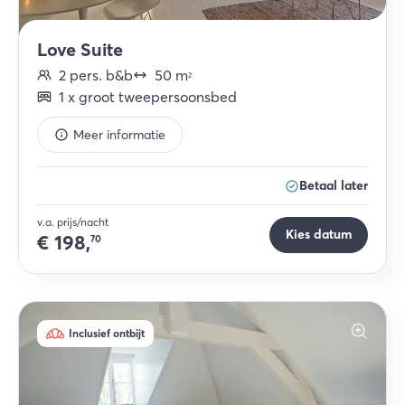
Love Suite
2
pers.
b&b
50
m
2
1
x
groot tweepersoonsbed
Meer informatie
Betaal later
v.a. prijs/nacht
Kies datum
€
198,
70
Inclusief ontbijt