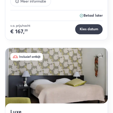
Meer informatie
Betaal later
v.a. prijs/nacht
Kies datum
€
167,
20
Inclusief ontbijt
Luxe