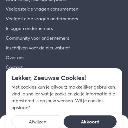
Veelgestelde vragen consumenten
Veelgestelde vragen ondernemers
Inloggen ondernemers
Community voor ondernemers
Inschrijven voor de nieuwsbrief
Over ons
Contact
Lekker, Zeeuwse Cookies!
© 2026 allyourz b.v.
Gebruiksvoorwaarden
Met
cookies
kun je allyourz makkelijker gebruiken,
Privacy
Cookies
Disclaimer
vind je sneller wat je zoekt en zie je informatie die
NL
afgestemd is op jouw wensen. Wil je cookies
opslaan?
Afwijzen
Akkoord
v.a. prijs/nacht
Kies datum