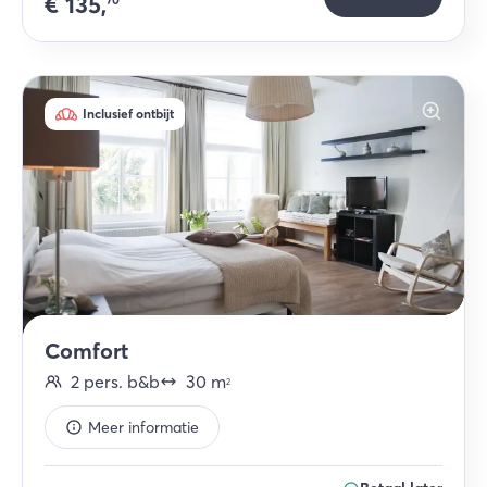
€
135,
Inclusief ontbijt
Comfort
2
pers.
b&b
30
m
2
Meer informatie