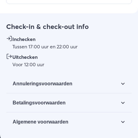
Check-in & check-out info
Inchecken
Tussen
17:00
uur
en
22:00
uur
Uitchecken
Voor
12:00
uur
Annuleringsvoorwaarden
Tot 1 week voor aankomst gratis annuleren.
Betalingsvoorwaarden
Bij het boeken betaal je direct het volledige
Algemene voorwaarden
bedrag.
Wij verzoeken u vriendelijk de algemene