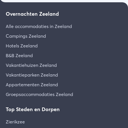
voorwaarden zorgvuldig door te lezen.
Overnachten Zeeland
Download de voorwaarden [PDF]
Alle accommodaties in Zeeland
Campings Zeeland
Hotels Zeeland
B&B Zeeland
Vakantiehuizen Zeeland
Vakantieparken Zeeland
Appartementen Zeeland
Groepsaccommodaties Zeeland
Top Steden en Dorpen
Zierikzee