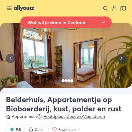
Wat wil je doen in Zeeland
Terug naar overzicht
Overnachten
Waar
Heel Zeeland
Wanneer
Selecteer datum
Type verblijf
Alle types
Beiderhuis, Appartementje op
Bioboerderij, kust, polder en rust
Wie
2 gasten
Appartement
Hoofdplaat
,
Zeeuws-Vlaanderen
9,8
Delen
Favorieten
Zoek