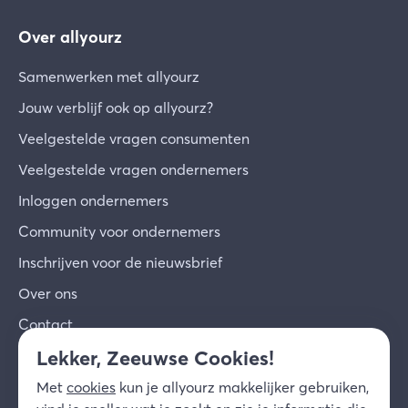
Over allyourz
Samenwerken met allyourz
Jouw verblijf ook op allyourz?
Veelgestelde vragen consumenten
Veelgestelde vragen ondernemers
Inloggen ondernemers
Community voor ondernemers
Inschrijven voor de nieuwsbrief
Over ons
Contact
Lekker, Zeeuwse Cookies!
© 2026 allyourz b.v.
Gebruiksvoorwaarden
Met
cookies
kun je allyourz makkelijker gebruiken,
Privacy
Cookies
Disclaimer