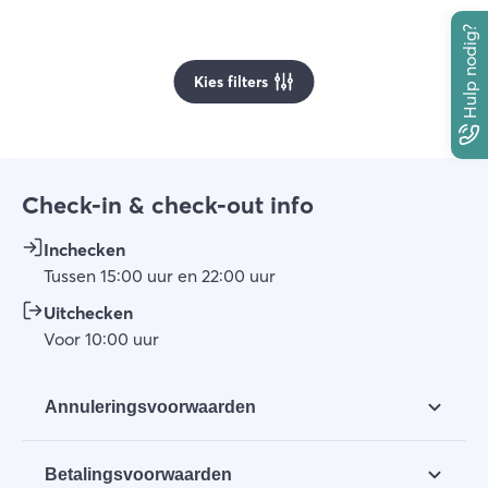
Hulp nodig?
Kies filters
Check-in & check-out info
Inchecken
Tussen
15:00
uur
en
22:00
uur
Uitchecken
Voor
10:00
uur
Annuleringsvoorwaarden
a. Annuleringen dienen eerst telefonische te
Betalingsvoorwaarden
worden melden aan BGH en daarna per