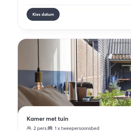
Kies datum
Kamer met tuin
2
pers.
1
x
tweepersoonsbed