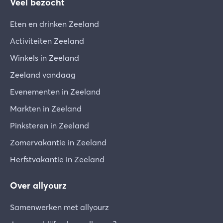
Veel bezocht
Er kan altijd een ongeluk gebeuren of een
(elektrisch) apparaat kan defect zijn. In geval van
Eten en drinken Zeeland
grote schade of beschadigde toestellen voor
Activiteiten Zeeland
dagelijks gebruik, vragen wij je dit onmiddellijk
aan ons te melden zodat we samen een oplossing
Winkels in Zeeland
kunnen zoeken. Gelieve een gebroken glas of iets
Zeeland vandaag
dergelijks te noteren op de kaart die je bij je
Evenementen in Zeeland
aankomst op de tafel vindt.
Markten in Zeeland
Veiligheid
Pinksteren in Zeeland
Zorg ervoor dat als je een dagje op pad gaat, je
de ramen en deuren goed hebt afgesloten. Laat
Zomervakantie in Zeeland
geen ramen in de kiepstand staan!
Herfstvakantie in Zeeland
Vertrek
Over allyourz
Op de dag van vertrek dien je je vakantieverblijf
uiterlijk om 10.00 uur te verlaten (op zondag is het
Samenwerken met allyourz
mogelijk om uiterlijk om 13.00 uur te vertrekken).