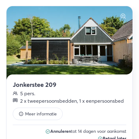
Jonkerstee 209
5
pers.
2
x
tweepersoonsbedden
,
1
x
eenpersoonsbed
Meer informatie
Annuleren
tot 14 dagen voor aankomst
Betaal later