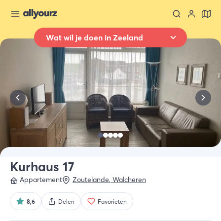
Wat wil je doen in Zeeland
Terug naar overzicht
Overnachten
Waar
Heel Zeeland
Wanneer
Selecteer datum
Type verblijf
Alle types
Kurhaus 17
Appartement
Zoutelande
,
Walcheren
Wie
2 gasten
8,6
Delen
Favorieten
Zoek