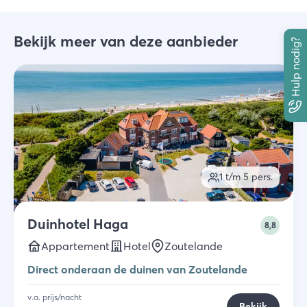
Bekijk meer van deze aanbieder
Hulp nodig?
1 t/m 5
pers.
Duinhotel Haga
8,8
Appartement
Hotel
Zoutelande
Direct onderaan de duinen van Zoutelande
v.a. prijs/nacht
Bekijk