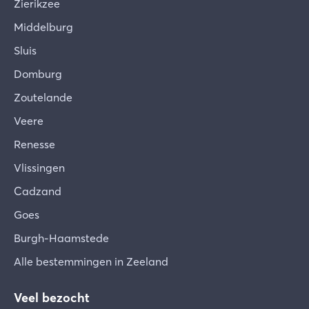
Zierikzee
zorg schoongemaakt, gecontroleerd en voorzien
van bedlinnen, handdoeken en een keukenpakket,
Middelburg
evenals de eventueel door jou gereserveerde
Sluis
extra's. Mocht je desondanks constateren dat er
Domburg
iets ontbreekt of niet in orde is, geef dit dan direct
na je aankomst door, zodat we dit voor je kunnen
Zoutelande
oplossen.
Veere
Verschuiven van het meubilair
Renesse
De eigenaar heeft zijn vakantiewoning met hart
Vlissingen
en ziel en naar persoonlijke smaak ingericht.
Samen hopen we dat je je welkom en comfortabel
Cadzand
voelt in je tijdelijke woning. We verzoeken je de
Goes
gehele inventaris met zorg te behandelen en
Burgh-Haamstede
vooral geen meubels te verplaatsen. De volgende
gasten zullen je hier ook dankbaar voor zijn.
Alle bestemmingen in Zeeland
Schade
Veel bezocht
Er kan altijd een ongeluk gebeuren of een