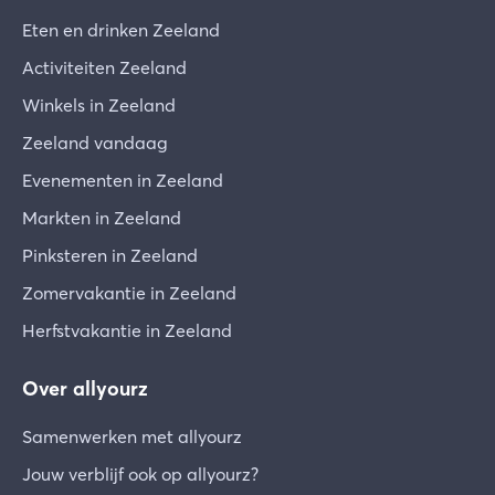
(elektrisch) apparaat kan defect zijn. In geval van
Eten en drinken Zeeland
grote schade of beschadigde toestellen voor
Activiteiten Zeeland
dagelijks gebruik, vragen wij je dit onmiddellijk
aan ons te melden zodat we samen een oplossing
Winkels in Zeeland
kunnen zoeken. Gelieve een gebroken glas of iets
Zeeland vandaag
dergelijks te noteren op de kaart die je bij je
Evenementen in Zeeland
aankomst op de tafel vindt.
Markten in Zeeland
Veiligheid
Pinksteren in Zeeland
Zorg ervoor dat als je een dagje op pad gaat, je
de ramen en deuren goed hebt afgesloten. Laat
Zomervakantie in Zeeland
geen ramen in de kiepstand staan!
Herfstvakantie in Zeeland
Vertrek
Over allyourz
Op de dag van vertrek dien je je vakantieverblijf
uiterlijk om 10.00 uur te verlaten (op zondag is het
Samenwerken met allyourz
mogelijk om uiterlijk om 13.00 uur te vertrekken).
Eén dag voor je vertrek ontvang je van ons nog
Jouw verblijf ook op allyourz?