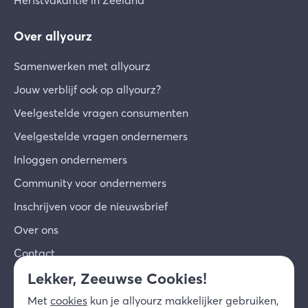
Herfstvakantie in Zeeland
Over allyourz
Samenwerken met allyourz
Jouw verblijf ook op allyourz?
Veelgestelde vragen consumenten
Veelgestelde vragen ondernemers
Inloggen ondernemers
Community voor ondernemers
Inschrijven voor de nieuwsbrief
Over ons
Contact
Lekker, Zeeuwse Cookies!
© 2026 allyourz b.v.
Gebruiksvoorwaarden
Met
cookies
kun je allyourz makkelijker gebruiken,
Privacy
Cookies
Disclaimer