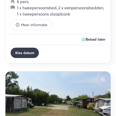
6
pers.
1
x
tweepersoonsbed
,
2
x
eenpersoonsbedden
,
1
x
tweepersoons slaapbank
Meer informatie
Betaal later
Kies datum