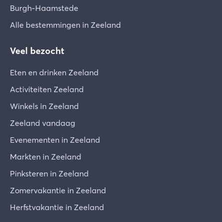
Burgh-Haamstede
vooral geen meubels te verplaatsen. De volgende
gasten zullen je hier ook dankbaar voor zijn.
Alle bestemmingen in Zeeland
Schade
Veel bezocht
Er kan altijd een ongeluk gebeuren of een
(elektrisch) apparaat kan defect zijn. In geval van
Eten en drinken Zeeland
grote schade of beschadigde toestellen voor
Activiteiten Zeeland
dagelijks gebruik, vragen wij je dit onmiddellijk
aan ons te melden zodat we samen een oplossing
Winkels in Zeeland
kunnen zoeken. Gelieve een gebroken glas of iets
Zeeland vandaag
dergelijks te noteren op de kaart die je bij je
Evenementen in Zeeland
aankomst op de tafel vindt.
Markten in Zeeland
Veiligheid
Pinksteren in Zeeland
Zorg ervoor dat als je een dagje op pad gaat, je
de ramen en deuren goed hebt afgesloten. Laat
Zomervakantie in Zeeland
geen ramen in de kiepstand staan!
Herfstvakantie in Zeeland