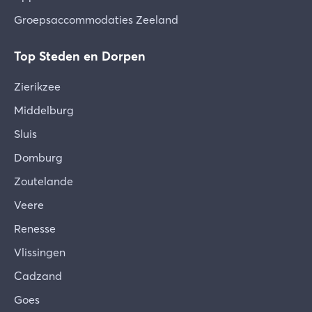
zoals grasmaaien, onkruid verwijderen, snoeien,
Groepsaccommodaties Zeeland
enz. We vragen hiervoor je begrip.
Top Steden en Dorpen
Hygiëne, Bedlinnen en extra's
Je vakantieverblijf is met de grootst mogelijke
Zierikzee
zorg schoongemaakt, gecontroleerd en voorzien
van bedlinnen, handdoeken en een keukenpakket,
Middelburg
evenals de eventueel door jou gereserveerde
Sluis
extra's. Mocht je desondanks constateren dat er
Domburg
iets ontbreekt of niet in orde is, geef dit dan direct
na je aankomst door, zodat we dit voor je kunnen
Zoutelande
oplossen.
Veere
Verschuiven van het meubilair
Renesse
De eigenaar heeft zijn vakantiewoning met hart
Vlissingen
en ziel en naar persoonlijke smaak ingericht.
Samen hopen we dat je je welkom en comfortabel
Cadzand
voelt in je tijdelijke woning. We verzoeken je de
Goes
gehele inventaris met zorg te behandelen en