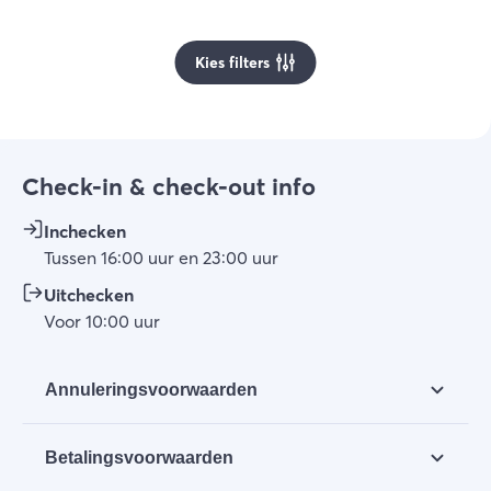
Kies filters
Check-in & check-out info
Inchecken
Tussen
16:00
uur
en
23:00
uur
Uitchecken
Voor
10:00
uur
Annuleringsvoorwaarden
Een boeking kan tot 14 dagen voor aankomst
Betalingsvoorwaarden
kosteloos door de huurder worden geannuleerd.
Alle reeds betaalde bedragen zullen worden