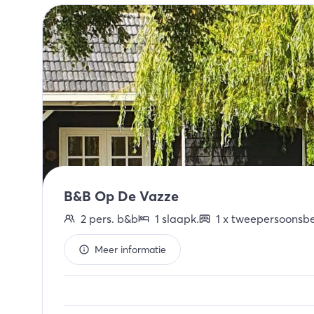
B&B Op De Vazze
2
pers.
b&b
1
slaapk
.
1
x
tweepersoonsb
Meer informatie