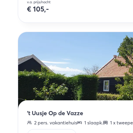
v.a. prijs/nacht
€
105,-
't Uusje Op de Vazze
2
pers.
vakantiehuis
1
slaapk
.
1
x
tweepe