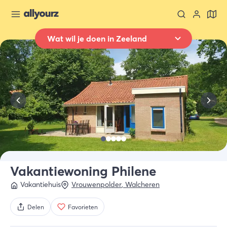
Wat wil je doen in Zeeland
Terug naar overzicht
Overnachten
Waar
Heel Zeeland
Wanneer
Selecteer datum
Type verblijf
Alle types
Vakantiewoning Philene
Vakantiehuis
Vrouwenpolder
,
Walcheren
Wie
2 gasten
Delen
Favorieten
Zoek