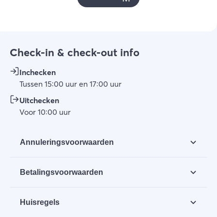
Check-in & check-out info
Inchecken
Tussen
15:00
uur
en
17:00
uur
Uitchecken
Voor
10:00
uur
Annuleringsvoorwaarden
Indien de huurder om welke reden dan ook tot
Betalingsvoorwaarden
annulering van een aangegane
huurovereenkomst overgaat, dan wel zonder
Na het boeken ontvang je een extra bevestiging
uitdrukkelijke annulering van zijn rechten
Huisregels
met daarop de betaalinstructies van
voortvloeiende uit de overeenkomst geen of
verhuurcentrum Breskens. De betaalvoorwaarden