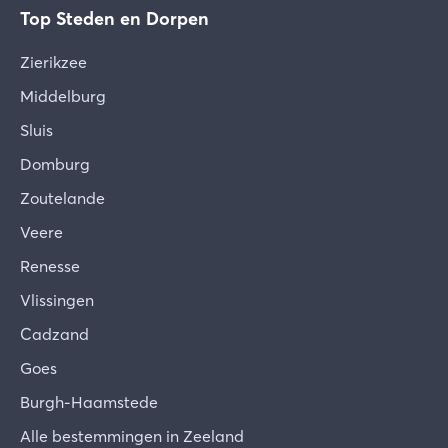
Top Steden en Dorpen
terugbetaald.
In geval van een omboeking zijn de oude
Zierikzee
annuleringsdata van toepassing.
Middelburg
Sluis
Domburg
Zoutelande
Veere
Renesse
Vlissingen
Cadzand
Goes
Burgh-Haamstede
Alle bestemmingen in Zeeland