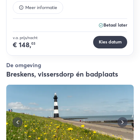
Meer informatie
Betaal later
v.a. prijs/nacht
Kies datum
€
148,
03
De omgeving
Breskens, vissersdorp én badplaats