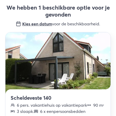
We hebben 1 beschikbare optie voor je
gevonden
Kies een datum
voor de beschikbaarheid
.
Scheldeveste 140
6
pers.
vakantiehuis op vakantiepark
90
m
2
3
slaapk
.
6
x
eenpersoonsbedden