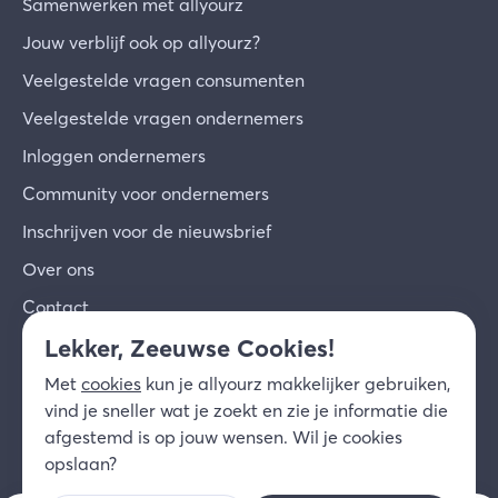
Samenwerken met allyourz
Jouw verblijf ook op allyourz?
Veelgestelde vragen consumenten
Veelgestelde vragen ondernemers
Inloggen ondernemers
Community voor ondernemers
Inschrijven voor de nieuwsbrief
Over ons
Contact
Lekker, Zeeuwse Cookies!
© 2026 allyourz b.v.
Gebruiksvoorwaarden
Met
cookies
kun je allyourz makkelijker gebruiken,
Privacy
Cookies
Disclaimer
vind je sneller wat je zoekt en zie je informatie die
NL
afgestemd is op jouw wensen. Wil je cookies
opslaan?