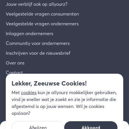
Jouw verblijf ook op allyourz?
Veelgestelde vragen consumenten
Veelgestelde vragen ondernemers
Inloggen ondernemers
Community voor ondernemers
Inschrijven voor de nieuwsbrief
Over ons
Contact
Lekker, Zeeuwse Cookies!
© 2026 allyourz b.v.
Gebruiksvoorwaarden
Met
cookies
kun je allyourz makkelijker gebruiken,
Privacy
Cookies
Disclaimer
vind je sneller wat je zoekt en zie je informatie die
NL
afgestemd is op jouw wensen. Wil je cookies
opslaan?
Afwijzen
Akkoord