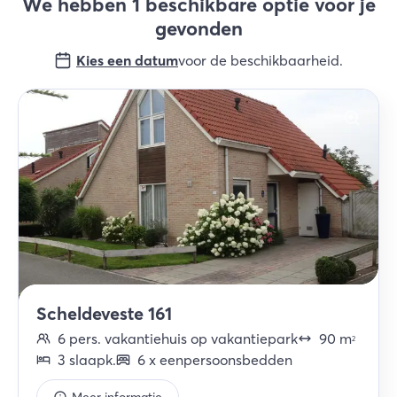
We hebben 1 beschikbare optie voor je
gevonden
Kies een datum
voor de beschikbaarheid
.
Scheldeveste 161
6
pers.
vakantiehuis op vakantiepark
90
m
2
3
slaapk
.
6
x
eenpersoonsbedden
Meer informatie