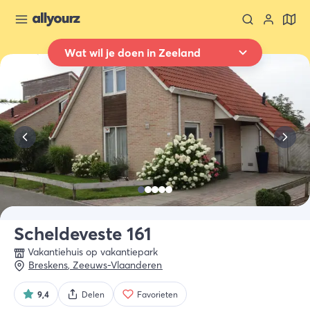
Wat wil je doen in Zeeland
Terug naar overzicht
Overnachten
Waar
Heel Zeeland
Wanneer
Selecteer datum
Type verblijf
Alle types
Scheldeveste 161
Vakantiehuis op vakantiepark
Wie
Breskens
,
Zeeuws-Vlaanderen
2 gasten
9,4
Delen
Favorieten
Zoek