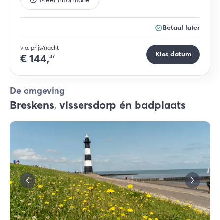
Betaal later
v.a. prijs/nacht
Kies datum
€
144,
37
De omgeving
Breskens, vissersdorp én badplaats