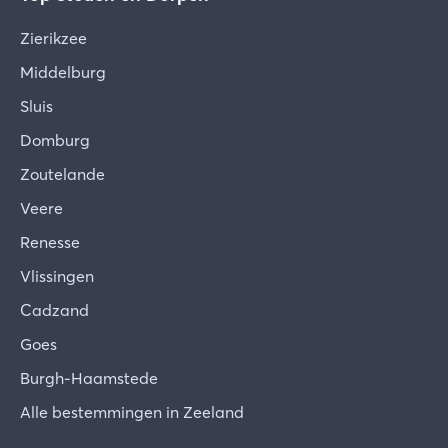
In geval van een omboeking zijn de oude
Zierikzee
annuleringsdata van toepassing.
Middelburg
Sluis
Domburg
Zoutelande
Veere
Renesse
Vlissingen
Cadzand
Goes
Burgh-Haamstede
Alle bestemmingen in Zeeland