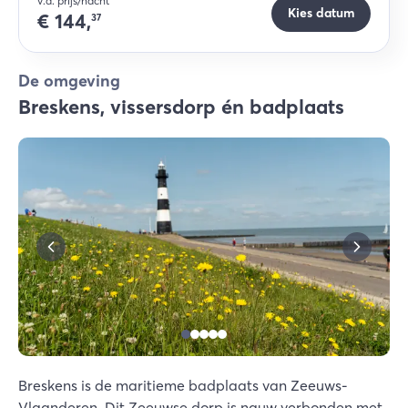
v.a. prijs/nacht
Kies datum
€
144,
37
De omgeving
Breskens, vissersdorp én badplaats
Breskens is de maritieme badplaats van Zeeuws-
Vlaanderen. Dit Zeeuwse dorp is nauw verbonden met