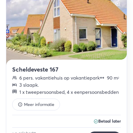
Scheldeveste 167
6
pers.
vakantiehuis op vakantiepark
90
m
2
3
slaapk
.
1
x
tweepersoonsbed
,
4
x
eenpersoonsbedden
Meer informatie
Betaal later