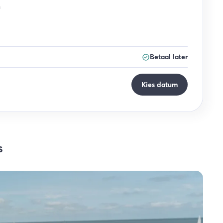
n
Betaal later
Kies datum
s