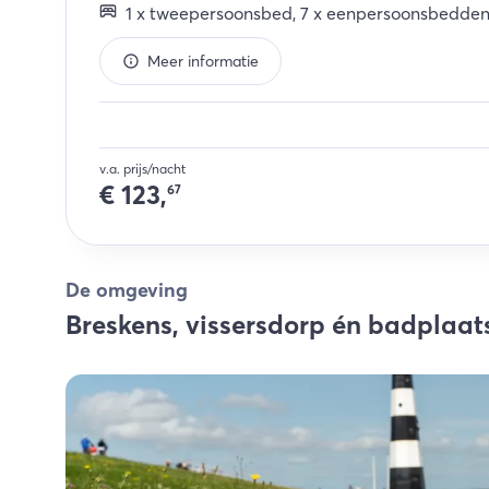
1
x
tweepersoonsbed
,
7
x
eenpersoonsbedde
Meer informatie
v.a. prijs/nacht
€
123,
67
De omgeving
Breskens, vissersdorp én badplaat