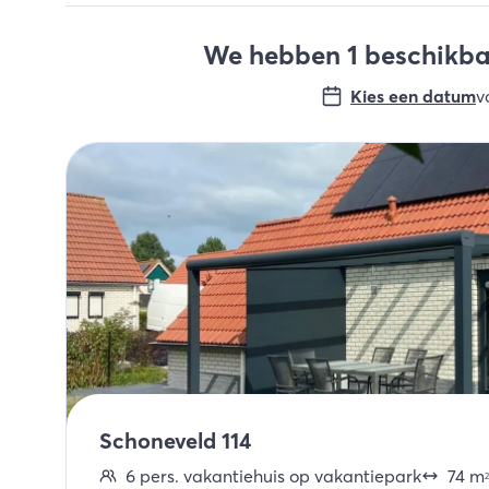
We hebben 1 beschikbar
Kies een datum
v
Schoneveld 114
6
pers.
vakantiehuis op vakantiepark
74
m
2