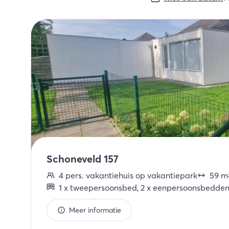
Schoneveld 157
4
pers.
vakantiehuis op vakantiepark
59
m
1
x
tweepersoonsbed
,
2
x
eenpersoonsbedde
Meer informatie