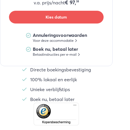
€
97,
v.a. prijs/nacht
38
Kies datum
Annuleringsvoorwaarden
Voor deze accommodatie
Boek nu, betaal later
Betaalinstructies per e-mail
Directe boekingsbevestiging
100% lokaal en eerlijk
Unieke verblijfstips
Boek nu, betaal later