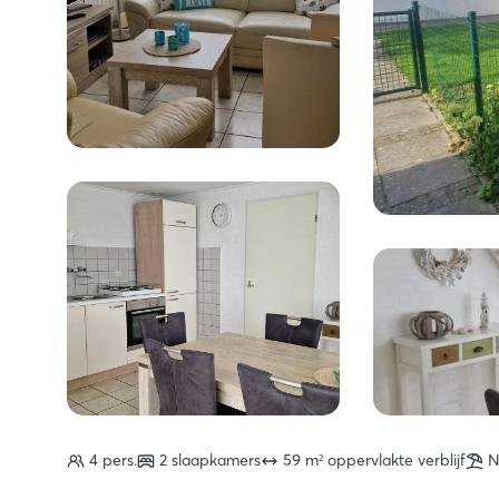
4 pers.
2 slaapkamers
59 m² oppervlakte verblijf
N