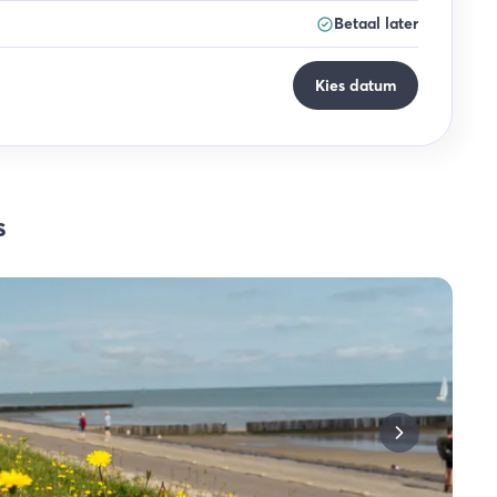
Betaal later
Kies datum
s