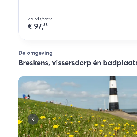
v.a. prijs/nacht
€
97,
38
De omgeving
Breskens, vissersdorp én badplaat