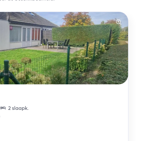
2
slaapk
.
2
n