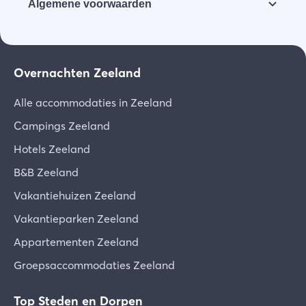
Algemene voorwaarden
gezet.
Mag ik mijn huisdier meenemen?
Wij verzoeken u vriendelijk de algemene
voorwaarden zorgvuldig door te lezen.
Huisdieren zijn in het hotel niet toegestaan.
Overnachten Zeeland
Download de voorwaarden [PDF]
Alle accommodaties in Zeeland
Campings Zeeland
Hotels Zeeland
B&B Zeeland
Vakantiehuizen Zeeland
Vakantieparken Zeeland
Appartementen Zeeland
Groepsaccommodaties Zeeland
Top Steden en Dorpen