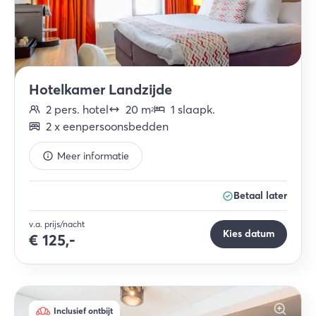
Hotelkamer Landzijde
2
pers.
hotel
20
m
1
slaapk
.
2
2
x
eenpersoonsbedden
Meer informatie
Betaal later
v.a. prijs/nacht
Kies datum
€
125,-
Inclusief ontbijt