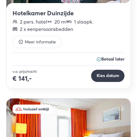
Hotelkamer Duinzijde
2
pers.
hotel
20
m
1
slaapk
.
2
2
x
eenpersoonsbedden
Meer informatie
Betaal later
v.a. prijs/nacht
Kies datum
€
141,-
Inclusief ontbijt