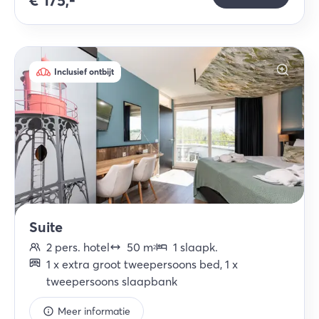
€
175,-
Inclusief ontbijt
Suite
2
pers.
hotel
50
m
1
slaapk
.
2
1
x
extra groot tweepersoons bed
,
1
x
tweepersoons slaapbank
Meer informatie