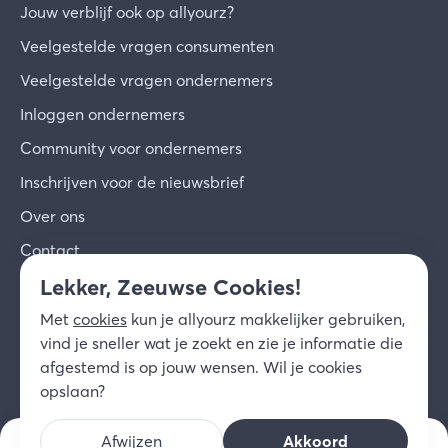
Jouw verblijf ook op allyourz?
Veelgestelde vragen consumenten
Veelgestelde vragen ondernemers
Inloggen ondernemers
Community voor ondernemers
Inschrijven voor de nieuwsbrief
Over ons
Contact
Lekker, Zeeuwse Cookies!
© 2026 allyourz b.v.
Gebruiksvoorwaarden
Met
cookies
kun je allyourz makkelijker gebruiken,
Privacy
Cookies
Disclaimer
vind je sneller wat je zoekt en zie je informatie die
NL
afgestemd is op jouw wensen. Wil je cookies
opslaan?
Afwijzen
Akkoord
v.a. prijs/nacht