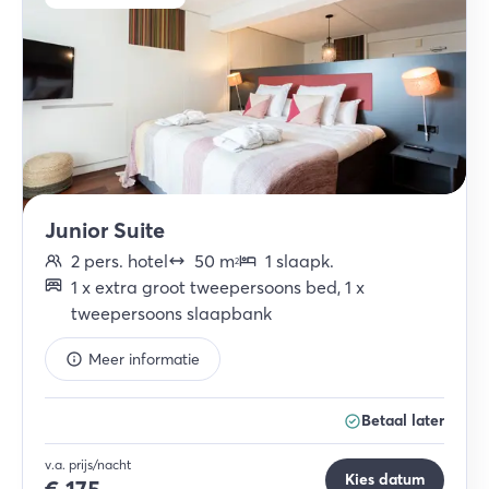
Junior Suite
2
pers.
hotel
50
m
1
slaapk
.
2
1
x
extra groot tweepersoons bed
,
1
x
tweepersoons slaapbank
Meer informatie
Betaal later
v.a. prijs/nacht
Kies datum