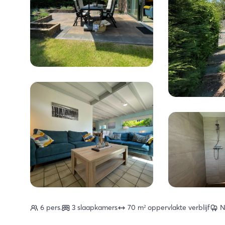
6 pers.
3 slaapkamers
70 m² oppervlakte verblijf
N