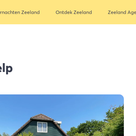
rnachten Zeeland
Ontdek Zeeland
Zeeland Ag
elp