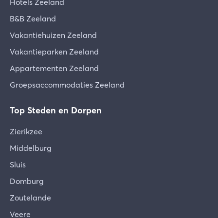
Hotels Zeeland
van de herfstvakantie
B&B Zeeland
Is er een supermarkt in de buurt?
Vakantiehuizen Zeeland
Op 800 meter afstand van het park bevind zich
een Aldi en een Albert Heijn.
Vakantieparken Zeeland
Appartementen Zeeland
Groepsaccommodaties Zeeland
Top Steden en Dorpen
Zierikzee
Middelburg
Sluis
Domburg
Zoutelande
Veere