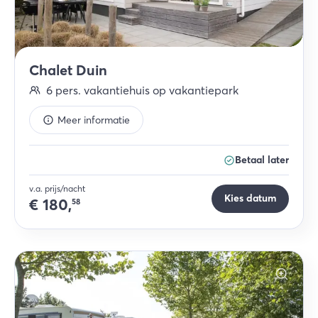
Chalet Duin
6
pers.
vakantiehuis op vakantiepark
Meer informatie
Betaal later
v.a. prijs/nacht
Kies datum
€
180,
58