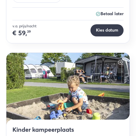
Betaal later
v.a. prijs/nacht
Kies datum
€
59,
39
Kinder kampeerplaats