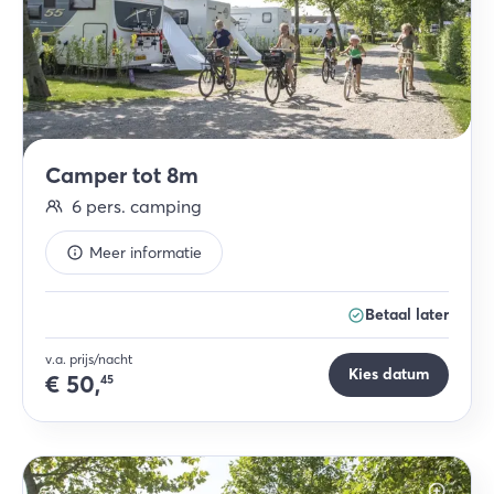
Camper tot 8m
6
pers.
camping
Meer informatie
Betaal later
v.a. prijs/nacht
Kies datum
€
50,
45