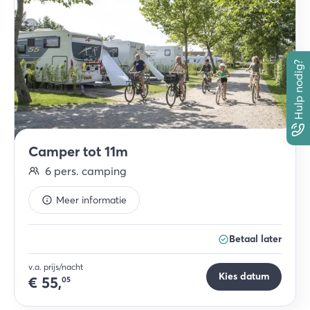
Hulp nodig?
Camper tot 11m
6
pers.
camping
Meer informatie
Betaal later
v.a. prijs/nacht
Kies datum
€
55,
05