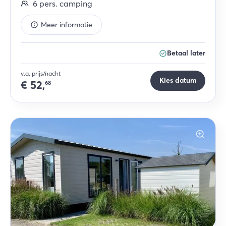
6
pers.
camping
Meer informatie
Betaal later
v.a. prijs/nacht
Kies datum
€
52,
68