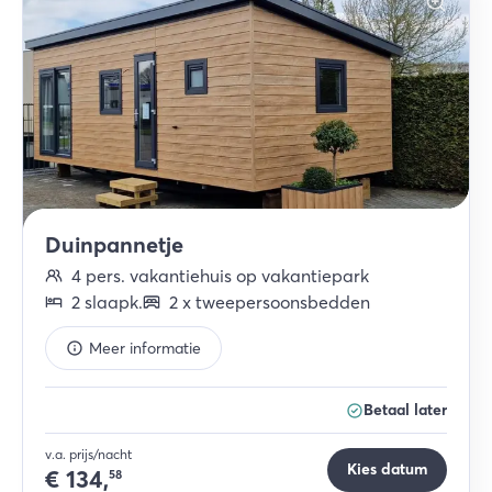
Duinpannetje
4
pers.
vakantiehuis op vakantiepark
2
slaapk
.
2
x
tweepersoonsbedden
Meer informatie
Betaal later
v.a. prijs/nacht
Kies datum
€
134,
58