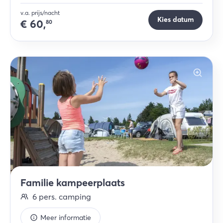
v.a. prijs/nacht
Kies datum
€
60,
80
Familie kampeerplaats
6
pers.
camping
Meer informatie