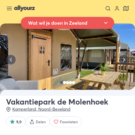
Wat wil je doen in Zeeland
Terug naar overzicht
Overnachten
Waar
Heel Zeeland
Wanneer
Selecteer datum
Type verblijf
Alle types
Vakantiepark de Molenhoek
Kamperland
,
Noord-Beveland
Wie
2 gasten
9,0
Delen
Favorieten
Zoek