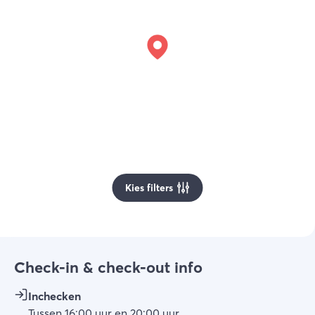
Kies filters
Check-in & check-out info
Inchecken
Tussen
16:00
uur
en
20:00
uur