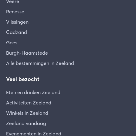
Veere
Verschuiven van het meubilair
Renesse
De eigenaar heeft zijn vakantiewoning met hart
Vlissingen
en ziel en naar persoonlijke smaak ingericht.
Samen hopen we dat je je welkom en comfortabel
Cadzand
voelt in je tijdelijke woning. We verzoeken je de
Goes
gehele inventaris met zorg te behandelen en
Burgh-Haamstede
vooral geen meubels te verplaatsen. De volgende
gasten zullen je hier ook dankbaar voor zijn.
Alle bestemmingen in Zeeland
Schade
Veel bezocht
Er kan altijd een ongeluk gebeuren of een
(elektrisch) apparaat kan defect zijn. In geval van
Eten en drinken Zeeland
grote schade of beschadigde toestellen voor
Activiteiten Zeeland
dagelijks gebruik, vragen wij je dit onmiddellijk
aan ons te melden zodat we samen een oplossing
Winkels in Zeeland
kunnen zoeken. Gelieve een gebroken glas of iets
Zeeland vandaag
dergelijks te noteren op de kaart die je bij je
Evenementen in Zeeland
aankomst op de tafel vindt.