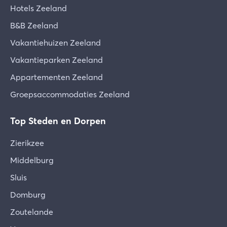
lossen, overige technische zaken zullen op
Hotels Zeeland
werkdagen opgelost worden. Hiervoor wordt in
overleg met jou een afspraak gemaakt.
B&B Zeeland
Vakantiehuizen Zeeland
Tuinonderhoud
Vakantieparken Zeeland
Het kan voorkomen dat tijdens je verblijf
tuinonderhoud plaatsvindt tussen 10 en 16 uur,
Appartementen Zeeland
zoals grasmaaien, onkruid verwijderen, snoeien,
Groepsaccommodaties Zeeland
enz. We vragen hiervoor je begrip.
Top Steden en Dorpen
Hygiëne, Bedlinnen en extra's
Je vakantieverblijf is met de grootst mogelijke
Zierikzee
zorg schoongemaakt, gecontroleerd en voorzien
van bedlinnen, handdoeken en een keukenpakket,
Middelburg
evenals de eventueel door jou gereserveerde
Sluis
extra's. Mocht je desondanks constateren dat er
Domburg
iets ontbreekt of niet in orde is, geef dit dan direct
na je aankomst door, zodat we dit voor je kunnen
Zoutelande
oplossen.