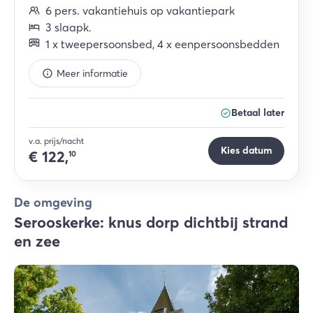
6
pers.
vakantiehuis op vakantiepark
3
slaapk
.
1
x
tweepersoonsbed
,
4
x
eenpersoonsbedden
Meer informatie
Betaal later
v.a. prijs/nacht
Kies datum
€
122,
10
De omgeving
Serooskerke: knus dorp dichtbij strand
en zee