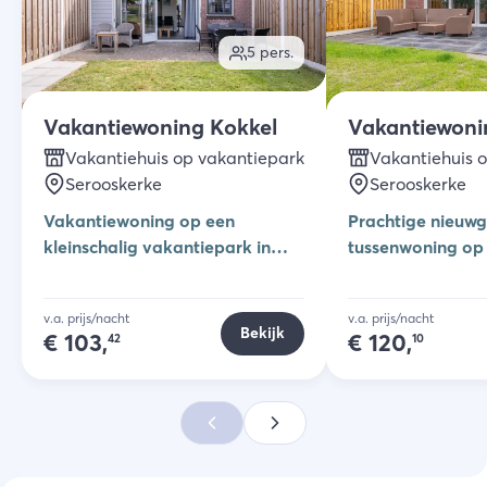
5
pers.
Vakantiewoning Kokkel
Vakantiewoni
Vakantiehuis op vakantiepark
Vakantiehuis 
Serooskerke
Serooskerke
Vakantiewoning op een
Prachtige nieuw
kleinschalig vakantiepark in
tussenwoning op 
Serooskerke
vakantiepark in 
v.a. prijs/nacht
v.a. prijs/nacht
Bekijk
€
103,
€
120,
42
10