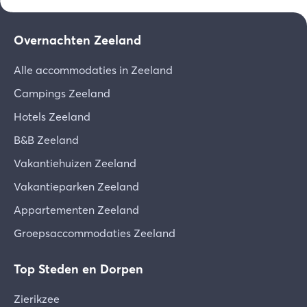
Wij verzoeken u vriendelijk de algemene
voorwaarden zorgvuldig door te lezen.
Overnachten Zeeland
Bij vertrek
Download de voorwaarden [PDF]
- Afval in de daarvoor bestemde bakken
Alle accommodaties in Zeeland
deponeren
- Vaatwasser leeg achterlaten
Campings Zeeland
- Servies schoon in de kasten
Hotels Zeeland
- Wasmachine en droger leegmaken
B&B Zeeland
Vakantiehuizen Zeeland
Vakantieparken Zeeland
Appartementen Zeeland
Groepsaccommodaties Zeeland
Top Steden en Dorpen
Zierikzee