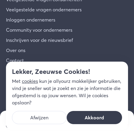
Veelgestelde vragen ondernemers
Inloggen ondernemers
Community voor ondernemers
Inschrijven voor de nieuwsbrief
Over ons
Contact
Lekker, Zeeuwse Cookies!
© 2026 allyourz b.v.
Gebruiksvoorwaarden
Met
cookies
kun je allyourz makkelijker gebruiken,
Privacy
Cookies
Disclaimer
vind je sneller wat je zoekt en zie je informatie die
NL
afgestemd is op jouw wensen. Wil je cookies
opslaan?
Afwijzen
Akkoord
v.a. prijs/nacht
Kies datum
€
122,
10