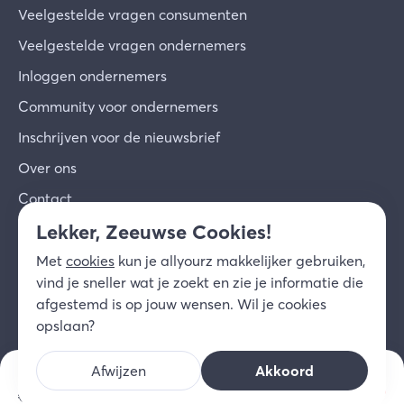
Veelgestelde vragen consumenten
Veelgestelde vragen ondernemers
Inloggen ondernemers
Community voor ondernemers
Inschrijven voor de nieuwsbrief
Over ons
Contact
Lekker, Zeeuwse Cookies!
© 2026 allyourz b.v.
Gebruiksvoorwaarden
Met
cookies
kun je allyourz makkelijker gebruiken,
Privacy
Cookies
Disclaimer
vind je sneller wat je zoekt en zie je informatie die
NL
afgestemd is op jouw wensen. Wil je cookies
opslaan?
Afwijzen
Akkoord
v.a. prijs/nacht
Kies datum
€
120,
92