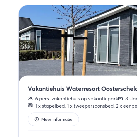
Vakantiehuis Waterresort Oosterschelde
6
pers.
vakantiehuis op vakantiepark
3
sla
1
x
stapelbed
,
1
x
tweepersoonsbed
,
2
x
eenpe
Meer informatie