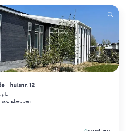
 - huisnr. 12
apk
.
rsoonsbedden