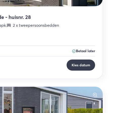
 - huisnr. 28
apk
.
2
x
tweepersoonsbedden
Betaal later
Kies datum