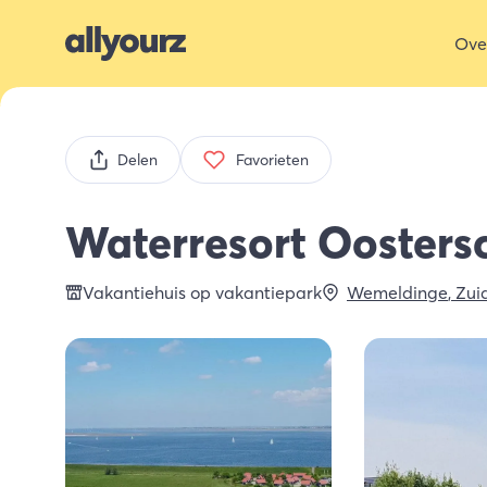
Ove
Delen
Favorieten
Waterresort Oosters
Vakantiehuis op vakantiepark
Wemeldinge
,
Zui