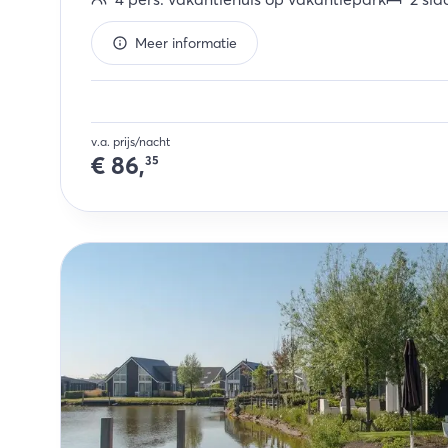
Meer informatie
v.a. prijs/nacht
€
86,
35