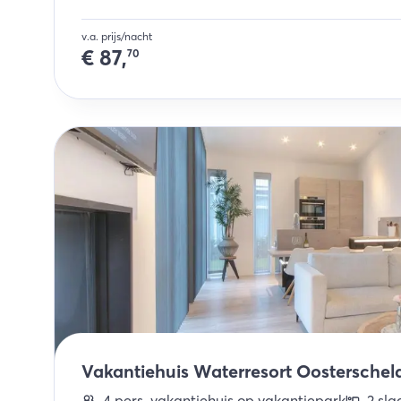
v.a. prijs/nacht
€
87,
70
Vakantiehuis Waterresort Oosterschelde
4
pers.
vakantiehuis op vakantiepark
2
sla