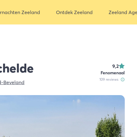
rnachten Zeeland
Ontdek Zeeland
Zeeland Ag
chelde
9,2
Fenomenaal
109
reviews
d-Beveland