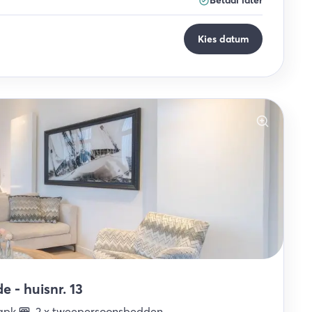
Betaal later
Kies datum
 - huisnr. 13
apk
.
2
x
tweepersoonsbedden