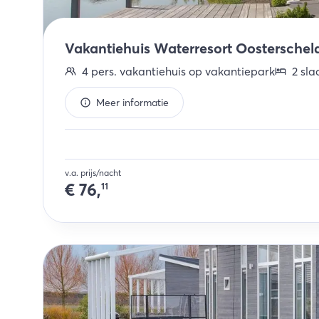
Vakantiehuis Waterresort Oosterschelde
4
pers.
vakantiehuis op vakantiepark
2
sla
Meer informatie
v.a. prijs/nacht
€
76,
11