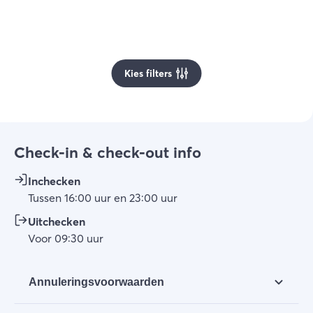
Kies filters
Check-in & check-out info
Inchecken
Tussen
16:00
uur
en
23:00
uur
Uitchecken
Voor
09:30
uur
Annuleringsvoorwaarden
Annuleren kan tot 24 uur na boeken gratis. Na 24