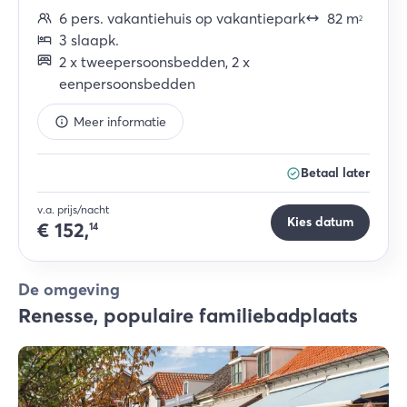
6
pers.
vakantiehuis op vakantiepark
82
m
2
3
slaapk
.
2
x
tweepersoonsbedden
,
2
x
eenpersoonsbedden
Meer informatie
Betaal later
v.a. prijs/nacht
Kies datum
€
152,
14
De omgeving
Renesse, populaire familiebadplaats