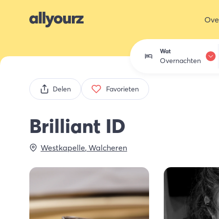
Ove
Wat
Overnachten
Overnachten
Delen
Favorieten
Eten & drink
Brilliant ID
Activiteiten
Westkapelle
,
Walcheren
Winkelen
Zeeland ont