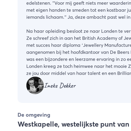
edelstenen. ”Voor mij geeft niets meer waarderi
met eigen handen te smeden tot een kostbaar juw
iemands lichaam.” Ja, deze ambacht past wel in 
Na haar opleiding besloot ze naar Londen te ve
Ze schreef zich in aan het British Academy of J
met succes haar diploma ‘Jewellery Manufacture 
aangenomen bij het hoofdkantoor van De Beers D
was een bijzondere en leerzame ervaring in zo ee
Londen kreeg ze toch heimwee naar het mooie Ze
ze jou door middel van haar talent en een Brillia
Ineke Dekker
De omgeving
Westkapelle, westelijkste punt va