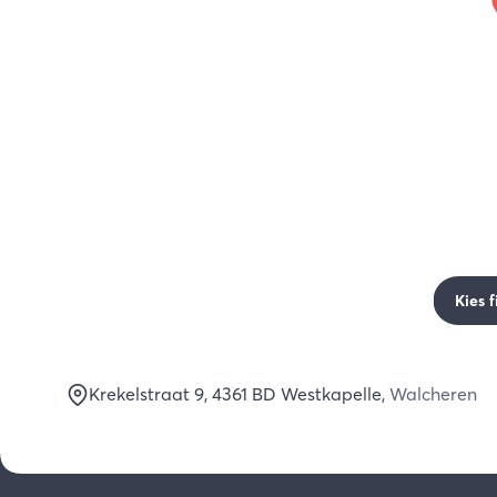
Kies f
Krekelstraat 9
, 4361 BD
Westkapelle
,
Walcheren