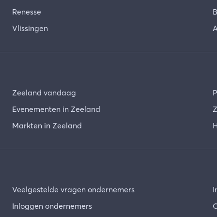
Renesse
B
Vlissingen
A
Zeeland vandaag
P
Evenementen in Zeeland
Z
Markten in Zeeland
H
Veelgestelde vragen ondernemers
I
Inloggen ondernemers
O