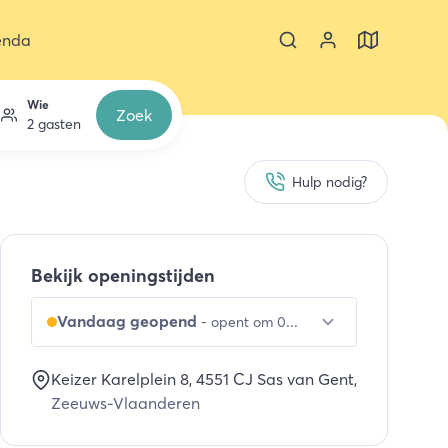
enda
Wie
Zoek
2 gasten
Hulp nodig?
Bekijk openingstijden
Vandaag geopend
-
opent om 09:00 uur
Keizer Karelplein 8
, 4551 CJ
Sas van Gent
,
Zeeuws-Vlaanderen