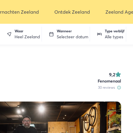
rnachten Zeeland
Ontdek Zeeland
Zeeland Ag
Waar
Wanneer
Type verblijf
Heel Zeeland
Selecteer datum
Alle types
en
9,2
Fenomenaal
30
reviews
dekken