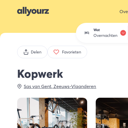
Ove
Wat
Overnachten
Overnachten
Delen
Favorieten
Eten & drink
Kopwerk
Activiteiten
Sas van Gent
,
Zeeuws-Vlaanderen
Winkelen
Zeeland ont