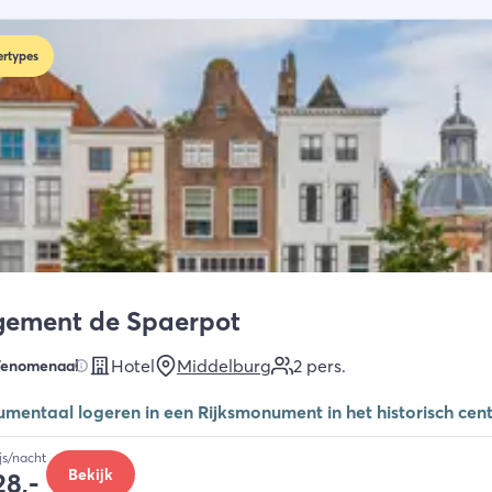
rtypes
gement de Spaerpot
Hotel
Middelburg
2
pers.
Fenomenaal
mentaal logeren in een Rijksmonument in het historisch ce
ijs/nacht
Bekijk
28,-