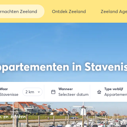
rnachten Zeeland
Ontdek Zeeland
Zeeland Ag
partementen in Staveni
Waar
Wanneer
Type verblijf
Stavenisse
Selecteer datum
Appartemen
n en boeken