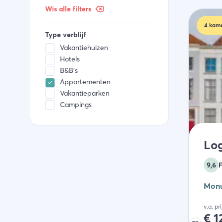
Wis alle filters
4
kame
Type verblijf
Vakantiehuizen
Hotels
B&B's
Appartementen
Vakantieparken
Campings
Lo
9,6
Monu
v.a. pr
€
1