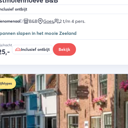
stmolenhoeve B&B
nclusief ontbijt
B&B
Goes
2 t/m 4
pers.
Fenomenaal
pannen slapen in het mooie Zeeland
ijs/nacht
Inclusief ontbijt
Bekijk
25,-
ijfstypes