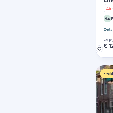
Oo
I
9,6
Onts
v.a. pr
€
1
4
verbl