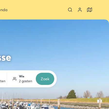
enda
sse
Wie
Zoek
ten
2 gasten