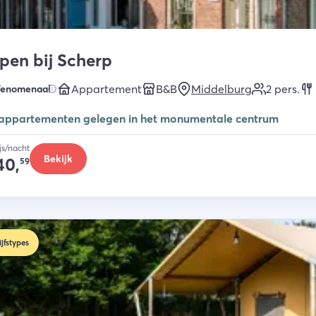
pen bij Scherp
Appartement
B&B
Middelburg
2
pers.
Fenomenaal
 appartementen gelegen in het monumentale centrum
ijs/nacht
Bekijk
40,
59
ijfstypes