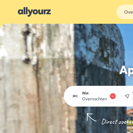
Ove
Ap
Wat
Overnachten
Overnachten
Direct zoeke
Eten & drinken