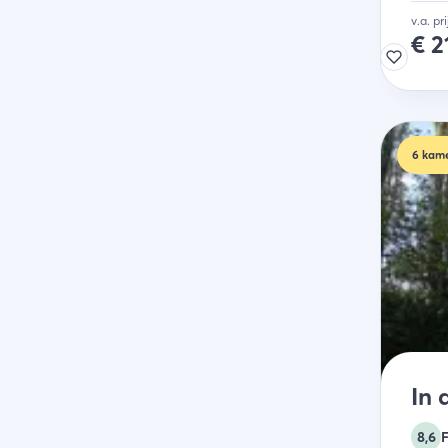
v.a. pr
€
2
6
kame
In
8,6
F