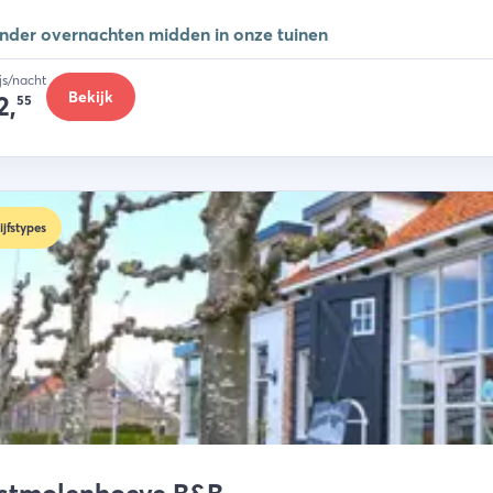
onder overnachten midden in onze tuinen
ijs/nacht
Bekijk
2,
55
ijfstypes