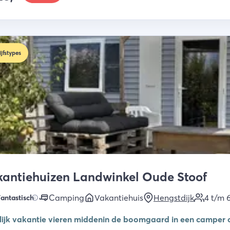
ijfstypes
antiehuizen Landwinkel Oude Stoof
Camping
Vakantiehuis
Hengstdijk
4 t/m 
antastisch
lijk vakantie vieren middenin de boomgaard in een camper o