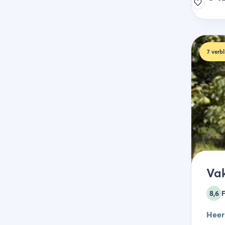
7
verbl
Vak
8,6
F
Heer