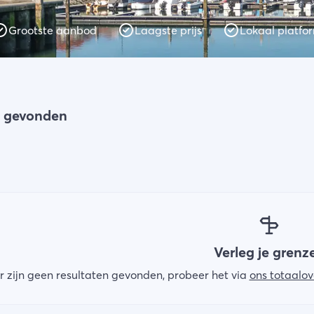
Grootste aanbod
Laagste prijs
Lokaal platfo
n gevonden
Verleg je grenz
r zijn geen resultaten gevonden, probeer het via
ons totaalov