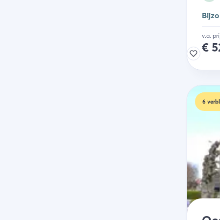
Bijz
v.a. pr
€
5
6
verbl