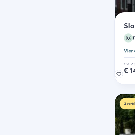
Sla
9,6
Vier
v.a. pr
€
1
3
verbl