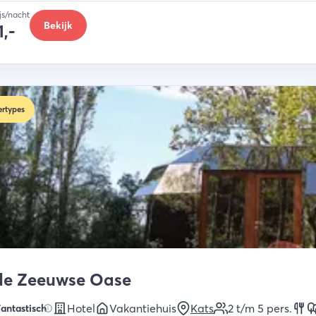
ijs/nacht
Bekijk
1,-
rtypes
 de Zeeuwse Oase
Hotel
Vakantiehuis
Kats
2 t/m 5
pers.
antastisch