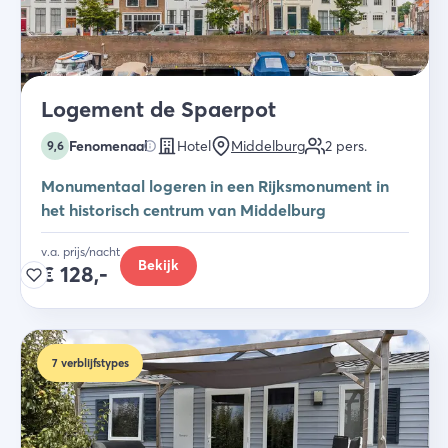
Logement de Spaerpot
Fenomenaal
Hotel
Middelburg
2
pers.
9,6
Monumentaal logeren in een Rijksmonument in
het historisch centrum van Middelburg
v.a. prijs/nacht
Bekijk
€
128,-
7
verblijfstypes