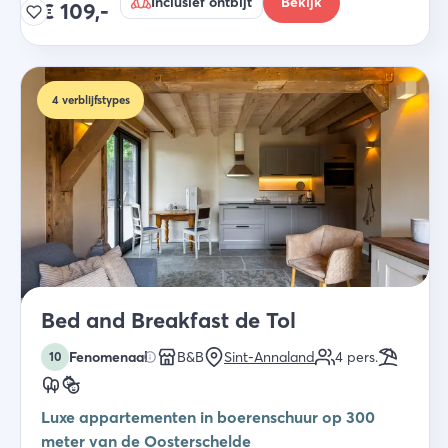
Inclusief ontbijt
Bekijk
€
109,-
4
verblijfstypes
Bed and Breakfast de Tol
Fenomenaal
B&B
Sint-Annaland
4
pers.
10
Luxe appartementen in boerenschuur op 300
meter van de Oosterschelde