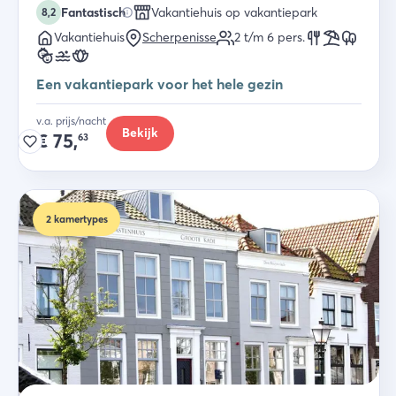
Fantastisch
Vakantiehuis op vakantiepark
8,2
Vakantiehuis
Scherpenisse
2 t/m 6
pers.
Een vakantiepark voor het hele gezin
v.a. prijs/nacht
Bekijk
€
75,
63
2
kamertypes