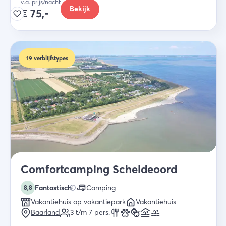
v.a. prijs/nacht
Bekijk
€
75,-
19
verblijfstypes
Comfortcamping Scheldeoord
Fantastisch
Camping
8,8
Vakantiehuis op vakantiepark
Vakantiehuis
Baarland
3 t/m 7
pers.