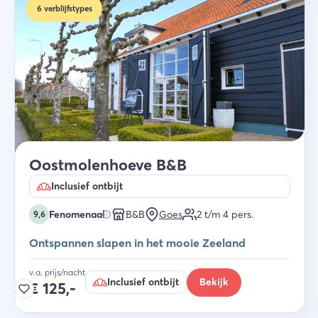
6
verblijfstypes
Oostmolenhoeve B&B
Inclusief ontbijt
Fenomenaal
B&B
Goes
2 t/m 4
pers.
9,6
Ontspannen slapen in het mooie Zeeland
v.a. prijs/nacht
Inclusief ontbijt
Bekijk
€
125,-