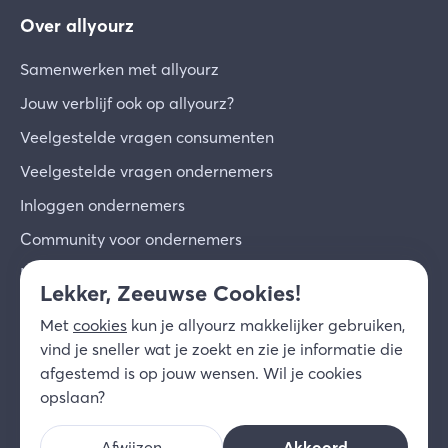
Over allyourz
Samenwerken met allyourz
Jouw verblijf ook op allyourz?
Veelgestelde vragen consumenten
Veelgestelde vragen ondernemers
Inloggen ondernemers
Community voor ondernemers
Inschrijven voor de nieuwsbrief
Lekker, Zeeuwse Cookies!
Over ons
Met
cookies
kun je allyourz makkelijker gebruiken,
Contact
vind je sneller wat je zoekt en zie je informatie die
afgestemd is op jouw wensen. Wil je cookies
© 2026 allyourz b.v.
Gebruiksvoorwaarden
opslaan?
Privacy
Cookies
Disclaimer
Afwijzen
Akkoord