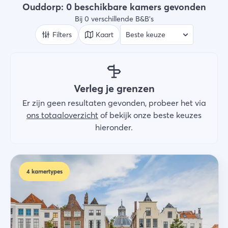
B&B's
Ouddorp: 0 beschikbare kamers gevonden
Bij 0 verschillende B&B's
Wie
2 gasten
Filters
Kaart
Zoek
Verleg je grenzen
Er zijn geen resultaten gevonden, probeer het via
ons totaaloverzicht
of bekijk onze beste keuzes
hieronder.
4
kamertypes