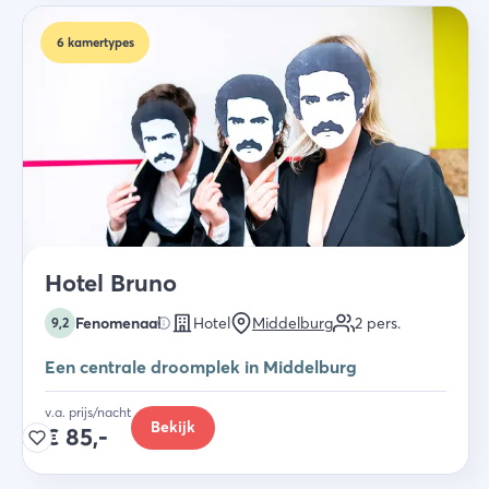
6
kamertypes
Hotel Bruno
Fenomenaal
Hotel
Middelburg
2
pers.
9,2
Een centrale droomplek in Middelburg
v.a. prijs/nacht
Bekijk
€
85,-