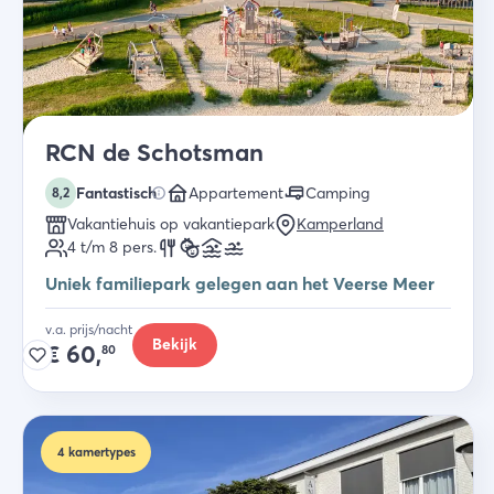
RCN de Schotsman
Fantastisch
Appartement
Camping
8,2
Vakantiehuis op vakantiepark
Kamperland
4 t/m 8
pers.
Uniek familiepark gelegen aan het Veerse Meer
v.a. prijs/nacht
Bekijk
€
60,
80
4
kamertypes