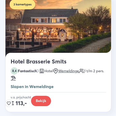
3
kamertypes
Hotel Brasserie Smits
Fantastisch
Hotel
Wemeldinge
1 t/m 2
pers.
8,4
Slapen in Wemeldinge
v.a. prijs/nacht
Bekijk
€
113,-