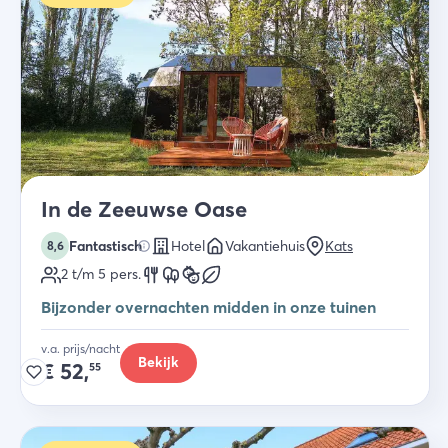
In de Zeeuwse Oase
Fantastisch
Hotel
Vakantiehuis
Kats
8,6
2 t/m 5
pers.
Bijzonder overnachten midden in onze tuinen
v.a. prijs/nacht
Bekijk
€
52,
55