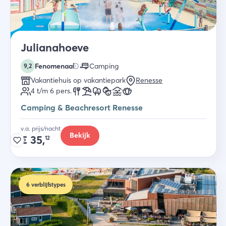
Julianahoeve
Fenomenaal
Camping
9,2
Vakantiehuis op vakantiepark
Renesse
4 t/m 6
pers.
Camping & Beachresort Renesse
v.a. prijs/nacht
Bekijk
€
35,
12
6
verblijfstypes