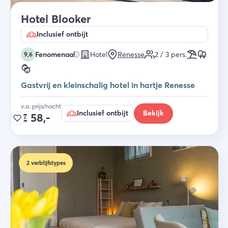
Hotel Blooker
Inclusief ontbijt
Fenomenaal
Hotel
Renesse
2 / 3
pers.
9,6
Gastvrij en kleinschalig hotel in hartje Renesse
v.a. prijs/nacht
Inclusief ontbijt
Bekijk
€
58,-
2
verblijfstypes