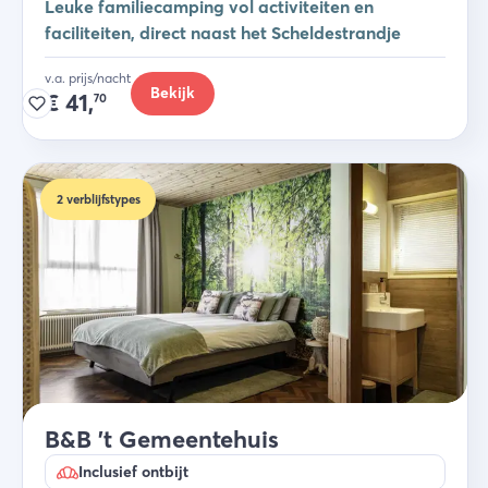
Leuke familiecamping vol activiteiten en
faciliteiten, direct naast het Scheldestrandje
v.a. prijs/nacht
Bekijk
€
41,
70
2
verblijfstypes
B&B 't Gemeentehuis
Inclusief ontbijt