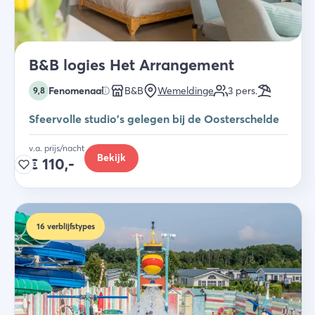
B&B logies Het Arrangement
Fenomenaal
B&B
Wemeldinge
3
pers.
9,8
Sfeervolle studio's gelegen bij de Oosterschelde
v.a. prijs/nacht
Bekijk
€
110,-
16
verblijfstypes