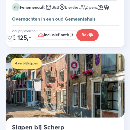
Fenomenaal
B&B
Biervliet
2
pers.
9,8
Overnachten in een oud Gemeentehuis
v.a. prijs/nacht
Inclusief ontbijt
Bekijk
€
125,-
4
verblijfstypes
Slapen bij Scherp