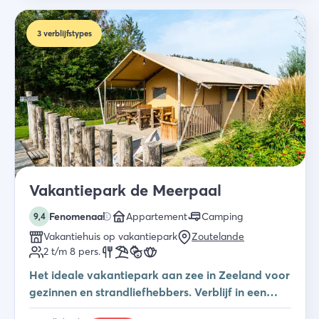
3
verblijfstypes
Vakantiepark de Meerpaal
Fenomenaal
Appartement
Camping
9,4
Vakantiehuis op vakantiepark
Zoutelande
2 t/m 8
pers.
Het ideale vakantiepark aan zee in Zeeland voor
gezinnen en strandliefhebbers. Verblijf in een
studio, safaritent of vakantiehuis.