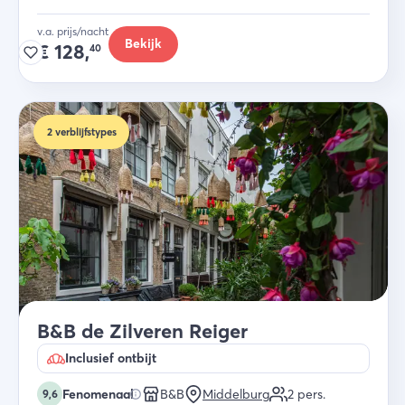
v.a. prijs/nacht
Bekijk
€
128,
40
2
verblijfstypes
B&B de Zilveren Reiger
Inclusief ontbijt
Fenomenaal
B&B
Middelburg
2
pers.
9,6