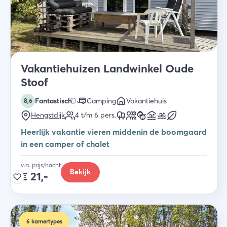
Vakantiehuizen Landwinkel Oude
Stoof
Fantastisch
Camping
Vakantiehuis
8,6
Hengstdijk
4 t/m 6
pers.
Heerlijk vakantie vieren middenin de boomgaard
in een camper of chalet
v.a. prijs/nacht
Bekijk
€
21,-
6
kamertypes