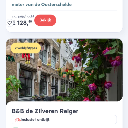
meter van de Oosterschelde
v.a. prijs/nacht
Bekijk
€
128,
40
2
verblijfstypes
B&B de Zilveren Reiger
Inclusief ontbijt