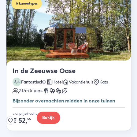
6
kamertypes
In de Zeeuwse Oase
Fantastisch
Hotel
Vakantiehuis
Kats
8,6
2 t/m 5
pers.
Bijzonder overnachten midden in onze tuinen
v.a. prijs/nacht
Bekijk
€
52,
55