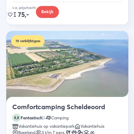
studio, safaritent of vakantiehuis.
v.a. prijs/nacht
Bekijk
€
75,-
19
verblijfstypes
Comfortcamping Scheldeoord
Fantastisch
Camping
8,8
Vakantiehuis op vakantiepark
Vakantiehuis
Baarland
3 t/m 7
pers.