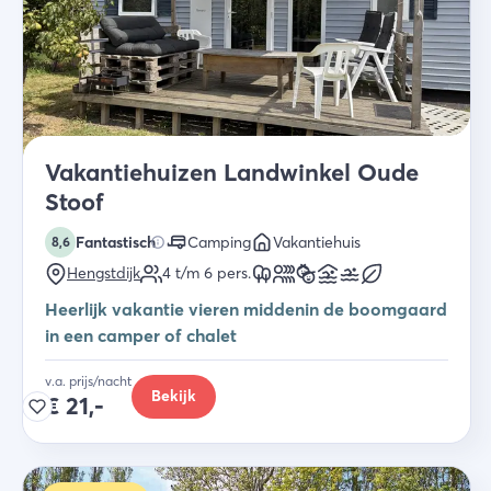
Vakantiehuizen Landwinkel Oude
Stoof
Fantastisch
Camping
Vakantiehuis
8,6
Hengstdijk
4 t/m 6
pers.
Heerlijk vakantie vieren middenin de boomgaard
in een camper of chalet
v.a. prijs/nacht
Bekijk
€
21,-