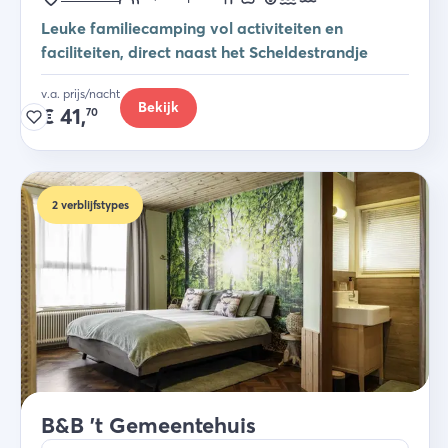
Leuke familiecamping vol activiteiten en
faciliteiten, direct naast het Scheldestrandje
v.a. prijs/nacht
Bekijk
€
41,
70
2
verblijfstypes
B&B 't Gemeentehuis