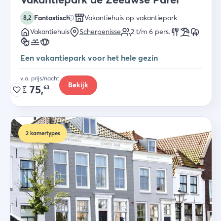
Fantastisch
Vakantiehuis op vakantiepark
8,2
Vakantiehuis
Scherpenisse
2 t/m 6
pers.
Een vakantiepark voor het hele gezin
v.a. prijs/nacht
Bekijk
€
75,
63
2
kamertypes