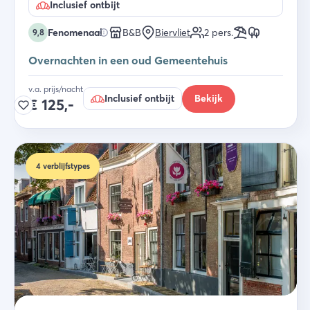
Inclusief ontbijt
Fenomenaal
B&B
Biervliet
2
pers.
9,8
Overnachten in een oud Gemeentehuis
v.a. prijs/nacht
Inclusief ontbijt
Bekijk
€
125,-
4
verblijfstypes