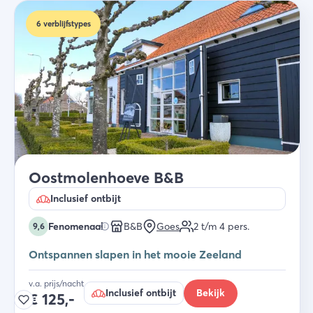
6
verblijfstypes
Oostmolenhoeve B&B
Inclusief ontbijt
Fenomenaal
B&B
Goes
2 t/m 4
pers.
9,6
Ontspannen slapen in het mooie Zeeland
v.a. prijs/nacht
Inclusief ontbijt
Bekijk
€
125,-