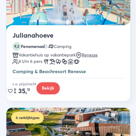
Julianahoeve
Fenomenaal
Camping
9,2
Vakantiehuis op vakantiepark
Renesse
4 t/m 6
pers.
Camping & Beachresort Renesse
v.a. prijs/nacht
Bekijk
€
35,
12
6
verblijfstypes