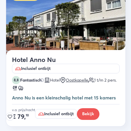
Hotel Anno Nu
Inclusief ontbijt
Fantastisch
Hotel
Oostkapelle
1 t/m 2
pers.
8,8
Anno Nu is een kleinschalig hotel met 15 kamers
v.a. prijs/nacht
Inclusief ontbijt
Bekijk
€
79,
10