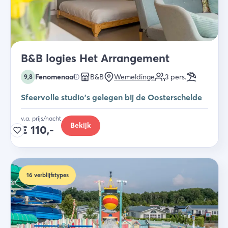
B&B logies Het Arrangement
Fenomenaal
B&B
Wemeldinge
3
pers.
9,8
Sfeervolle studio's gelegen bij de Oosterschelde
v.a. prijs/nacht
Bekijk
€
110,-
16
verblijfstypes