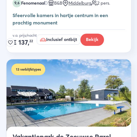
Fenomenaal
B&B
Middelburg
2
pers.
9,6
Sfeervolle kamers in hartje centrum in een
prachtig monument
v.a. prijs/nacht
Inclusief ontbijt
Bekijk
€
137,
22
13
verblijfstypes
Vakantiepark de Zeeuwse Parel