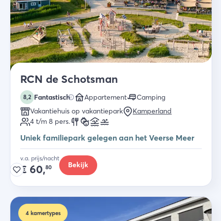
RCN de Schotsman
Fantastisch
Appartement
Camping
8,2
Vakantiehuis op vakantiepark
Kamperland
4 t/m 8
pers.
Uniek familiepark gelegen aan het Veerse Meer
v.a. prijs/nacht
Bekijk
€
60,
80
4
kamertypes