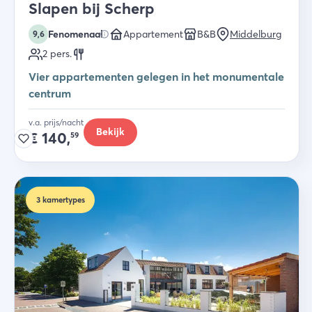
Slapen bij Scherp
Fenomenaal
Appartement
B&B
Middelburg
9,6
2
pers.
Vier appartementen gelegen in het monumentale
centrum
v.a. prijs/nacht
Bekijk
€
140,
59
3
kamertypes