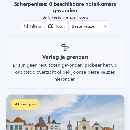
Type verblijf
Scherpenisse: 0 beschikbare hotelkamers
Hotels
gevonden
Bij 0 verschillende hotels
Wie
2 gasten
Filters
Kaart
Zoek
Verleg je grenzen
Er zijn geen resultaten gevonden, probeer het via
ons totaaloverzicht
of bekijk onze beste keuzes
hieronder.
4
kamertypes