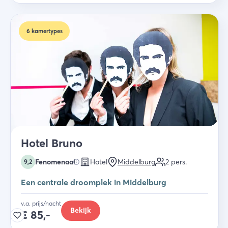
6
kamertypes
Hotel Bruno
Fenomenaal
Hotel
Middelburg
2
pers.
9,2
Een centrale droomplek in Middelburg
v.a. prijs/nacht
Bekijk
€
85,-