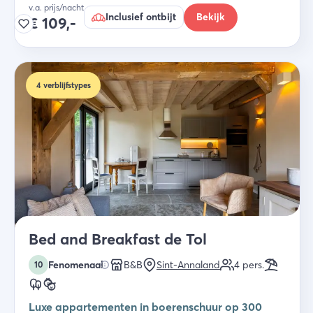
v.a. prijs/nacht
Inclusief ontbijt
Bekijk
€
109,-
4
verblijfstypes
Bed and Breakfast de Tol
Fenomenaal
B&B
Sint-Annaland
4
pers.
10
Luxe appartementen in boerenschuur op 300