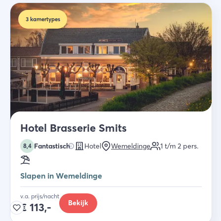
3
kamertypes
Hotel Brasserie Smits
Fantastisch
Hotel
Wemeldinge
1 t/m 2
pers.
8,4
Slapen in Wemeldinge
v.a. prijs/nacht
Bekijk
€
113,-