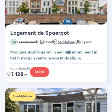
Logement de Spaerpot
Fenomenaal
Hotel
Middelburg
2
pers.
9,6
Monumentaal logeren in een Rijksmonument in
het historisch centrum van Middelburg
v.a. prijs/nacht
Bekijk
€
128,-
7
verblijfstypes