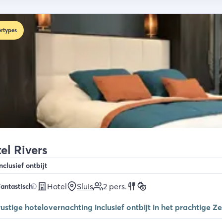
rtypes
el Rivers
nclusief ontbijt
Hotel
Sluis
2
pers.
antastisch
ustige hotelovernachting inclusief ontbijt in het prachtige Z