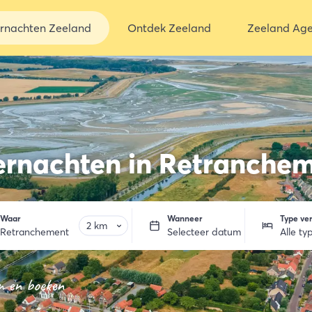
rnachten Zeeland
Ontdek Zeeland
Zeeland Ag
rnachten in Retranche
Waar
Wanneer
Type verb
Retranchement
Selecteer datum
Alle ty
n en boeken