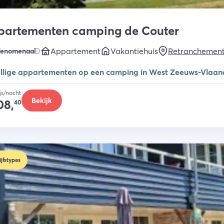
partementen camping de Couter
Appartement
Vakantiehuis
Retranchemen
Fenomenaal
llige appartementen op een camping in West Zeeuws-Vlaan
ijs/nacht
Bekijk
08,
40
ijfstypes