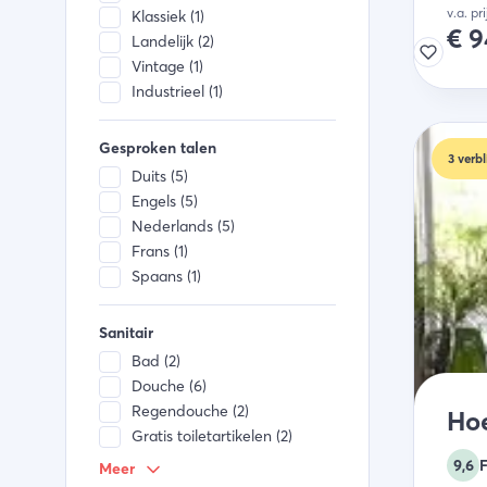
v.a. pr
Klassiek (1)
Broodrooster (1)
€
9
Landelijk (2)
Diepvries (2)
Vintage (1)
Industrieel (1)
Gesproken talen
3
verbl
Duits (5)
Engels (5)
Nederlands (5)
Frans (1)
Spaans (1)
Sanitair
Bad (2)
Douche (6)
Regendouche (2)
Ho
Gratis toiletartikelen (2)
Föhn (2)
9,6
Meer
Privé sanitair (1)