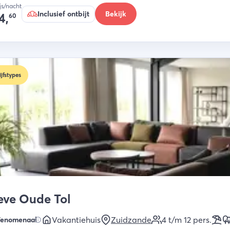
ijs/nacht
Inclusief ontbijt
Bekijk
4,
60
ijfstypes
eve Oude Tol
Vakantiehuis
Zuidzande
4 t/m 12
pers.
Fenomenaal