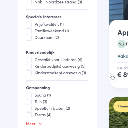
Nabij Noordzee strand (3)
Speciale Interesses
Prijs/kwaliteit (1)
Familieweekend (1)
Ap
Duurzaam (2)
9,2
Kindvriendelijk
Vaka
Geschikt voor kinderen (6)
Kinderbedje(s) aanwezig (5)
v.a. pr
Kinderstoel(en) aanwezig (3)
€
8
Ontspanning
Sauna (1)
Tuin (3)
3
kame
Speeltuin buiten (2)
Terras (4)
Spelletjes aanwezig (2)
Meer