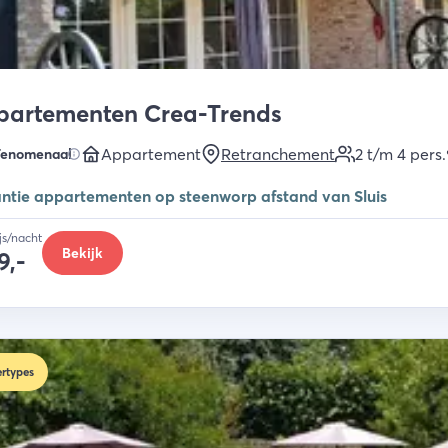
partementen Crea-Trends
Appartement
Retranchement
2 t/m 4
pers.
Fenomenaal
ntie appartementen op steenworp afstand van Sluis
ijs/nacht
Bekijk
9,-
rtypes