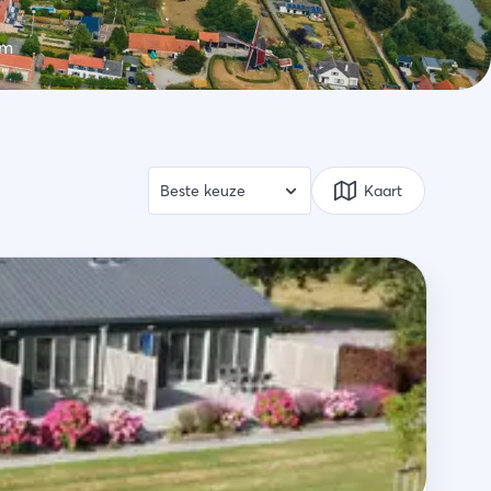
rm
Kaart