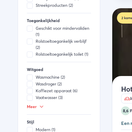
Streekproducten (2)
2
kame
Toegankelijkheid
Geschikt voor mindervaliden
(1)
Rolstoeltoegankelijk verblijf
(2)
Rolstoeltoegankelijk toilet (1)
Witgoed
Wasmachine (2)
Wasdroger (2)
Hot
Koffiezet apparaat (6)
Vaatwasser (3)
I
Fornuis (3)
Meer
8,6
F
Combi magnetron (3)
Keukengerei (4)
Stijl
Een r
Koelkast (4)
Modern (1)
Waterkoker (6)