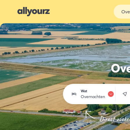
Ove
Ove
Wat
Overnachten
Overnachten
Direct zoeke
Eten & drinken