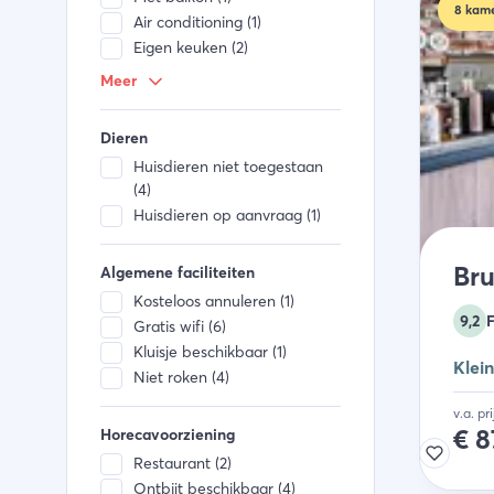
8
kame
Air conditioning (1)
Eigen keuken (2)
Handdoeken (5)
Meer
Bedlinnen (5)
Kabel TV (5)
Dieren
Ramen kunnen open (2)
Huisdieren niet toegestaan
Smart TV (2)
(4)
Huisdieren op aanvraag (1)
Bru
Algemene faciliteiten
Kosteloos annuleren (1)
9,2
Gratis wifi (6)
Kluisje beschikbaar (1)
Klein
Niet roken (4)
v.a. pr
€
8
Horecavoorziening
Restaurant (2)
Ontbijt beschikbaar (4)