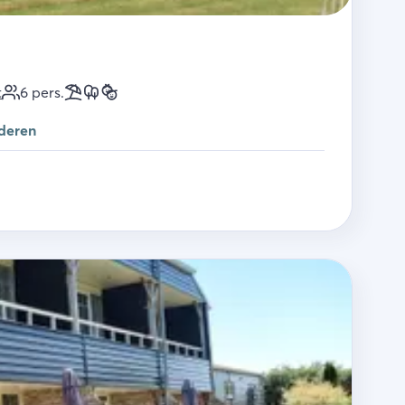
t
6
pers.
deren