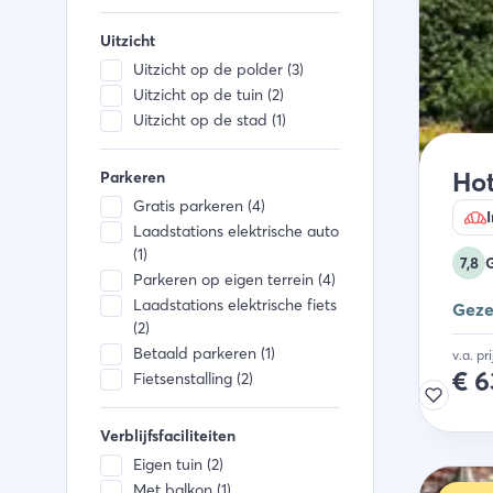
Tafeltennistafel (1)
Sportveld (1)
Uitzicht
Recreatieruimte (1)
Uitzicht op de polder (3)
Jeu de boulesbaan (1)
Uitzicht op de tuin (2)
Uitzicht op de stad (1)
Hot
Parkeren
Gratis parkeren (4)
I
Laadstations elektrische auto
(1)
7,8
Parkeren op eigen terrein (4)
Laadstations elektrische fiets
Gezel
(2)
Betaald parkeren (1)
v.a. pr
€
6
Fietsenstalling (2)
Verblijfsfaciliteiten
Eigen tuin (2)
Met balkon (1)