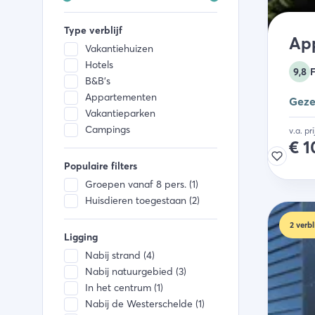
Type verblijf
Ap
Vakantiehuizen
Hotels
9,8
B&B's
Appartementen
Geze
Vakantieparken
Campings
v.a. pr
€
1
Populaire filters
Groepen vanaf 8 pers. (1)
Huisdieren toegestaan (2)
2
verbl
Ligging
Nabij strand (4)
Nabij natuurgebied (3)
In het centrum (1)
Nabij de Westerschelde (1)