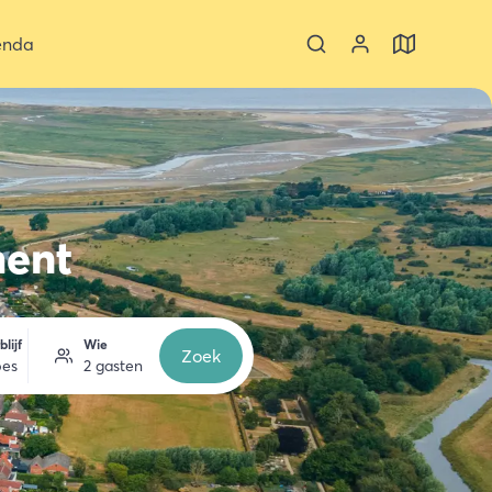
enda
ment
lijf
Wie
Zoek
pes
2 gasten