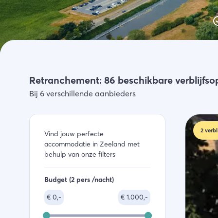
Activiteiten
Winkelen
Zeeland ontdekken
Retranchement: 86 beschikbare verblijfso
Bij 6 verschillende aanbieders
2
verbl
Vind jouw perfecte
accommodatie in Zeeland met
behulp van onze filters
Budget (2 pers /nacht)
€
0,-
€
1.000,-