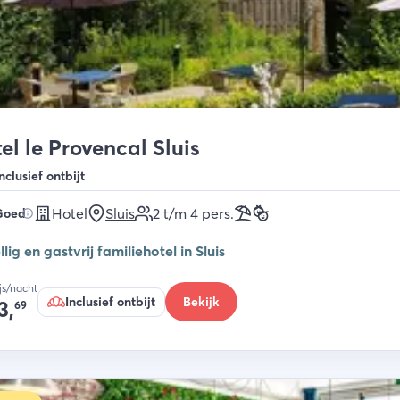
el le Provencal Sluis
nclusief ontbijt
Hotel
Sluis
2 t/m 4
pers.
Goed
lig en gastvrij familiehotel in Sluis
ijs/nacht
Inclusief ontbijt
Bekijk
3,
69