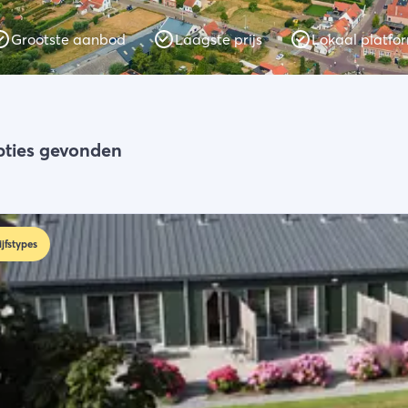
Grootste aanbod
Laagste prijs
Lokaal platfo
pties gevonden
ijfstypes