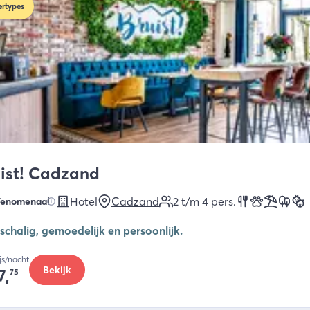
rtypes
ist! Cadzand
Hotel
Cadzand
2 t/m 4
pers.
Fenomenaal
schalig, gemoedelijk en persoonlijk.
ijs/nacht
Bekijk
7,
75