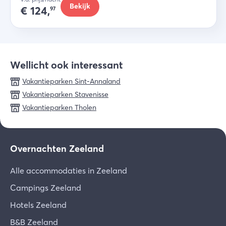
een ontspannen familievakantie
Bekijk
€
124,
97
Wellicht ook interessant
Vakantieparken Sint-Annaland
Vakantieparken Stavenisse
Vakantieparken Tholen
Overnachten Zeeland
Alle accommodaties in Zeeland
Campings Zeeland
Hotels Zeeland
B&B Zeeland