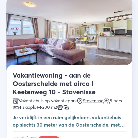
Vakantiewoning - aan de
Oosterschelde met airco I
Keetenweg 10 - Stavenisse
Vakantiehuis op vakantiepark
Stavenisse
8
pers.
4
slaapk
.
200
m2
Je verblijft in een ruim gelijkvloers vakantiehuis
op slechts 30 meter van de Oosterschelde, met
airco, omheinde tuin en volop faciliteiten voor
v.a. prijs/nacht