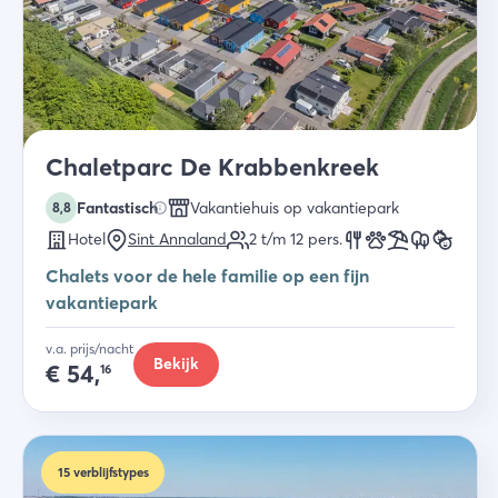
Chaletparc De Krabbenkreek
Fantastisch
Vakantiehuis op vakantiepark
8,8
Hotel
Sint Annaland
2 t/m 12
pers.
Chalets voor de hele familie op een fijn
vakantiepark
v.a. prijs/nacht
Bekijk
€
54,
16
15
verblijfstypes