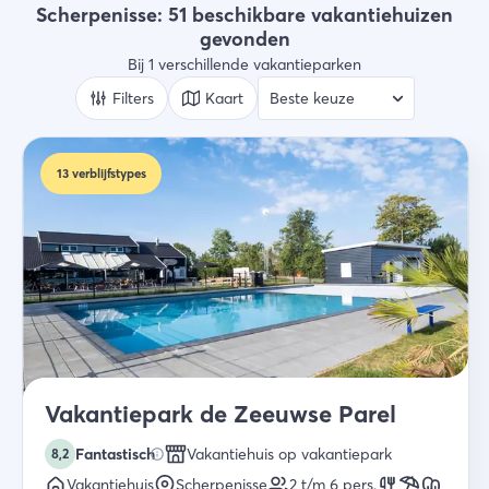
Type verblijf
Scherpenisse: 51 beschikbare vakantiehuizen
Vakantieparken
gevonden
Bij 1 verschillende vakantieparken
Wie
2 gasten
Filters
Kaart
Zoek
13
verblijfstypes
Vakantiepark de Zeeuwse Parel
Fantastisch
Vakantiehuis op vakantiepark
8,2
Vakantiehuis
Scherpenisse
2 t/m 6
pers.