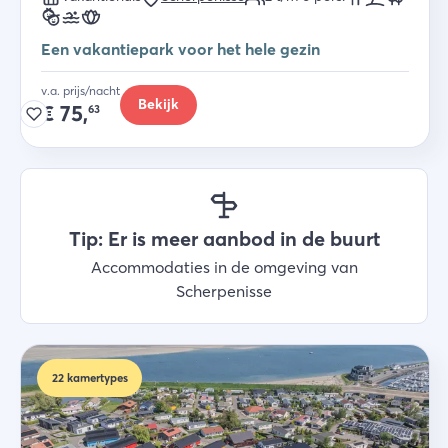
Een vakantiepark voor het hele gezin
v.a. prijs/nacht
Bekijk
€
75,
63
Tip: Er is meer aanbod in de buurt
Accommodaties in de omgeving van
Scherpenisse
22
kamertypes