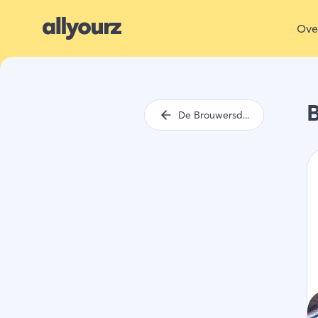
Ove
B
De Brouwersdam