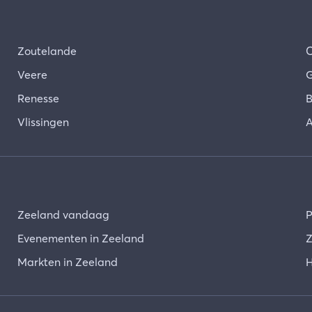
Zoutelande
Veere
G
Renesse
B
Vlissingen
A
Zeeland vandaag
P
Evenementen in Zeeland
Z
Markten in Zeeland
H