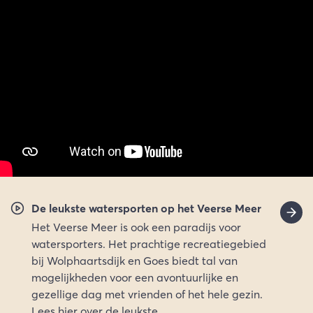
De leukste watersporten op het Veerse Meer
Het Veerse Meer is ook een paradijs voor
watersporters. Het prachtige recreatiegebied
bij Wolphaartsdijk en Goes biedt tal van
mogelijkheden voor een avontuurlijke en
gezellige dag met vrienden of het hele gezin.
Lees hier over de leukste