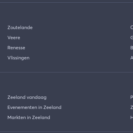
Zoutelande
Veere
G
Renesse
B
Vlissingen
A
Zeeland vandaag
P
Evenementen in Zeeland
Z
Markten in Zeeland
H