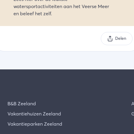
watersportactiviteiten aan het Veerse Meer
en beleef het zelf.
Delen
B&B Zeeland
A
Vakantiehuizen Zeeland
G
Vakantieparken Zeeland