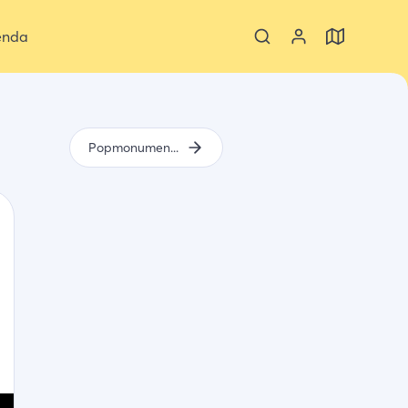
enda
Popmonument Middelburg-Veere 2022