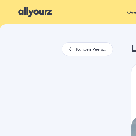
Ove
Kanoën Veerse meer