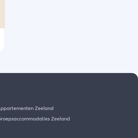
ppartementen Zeeland
roepsaccommodaties Zeeland