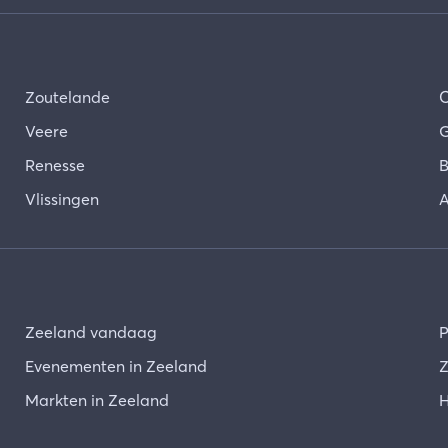
Zoutelande
Veere
G
Renesse
B
Vlissingen
A
Zeeland vandaag
P
Evenementen in Zeeland
Z
Markten in Zeeland
H