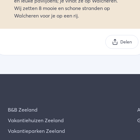
en leuke paviljoens; je vindt ze op Walcheren.
Wij zetten 8 mooie en schone stranden op
Walcheren voor je op een rij.
Delen
B&B Zeeland
A
Vakantiehuizen Zeeland
G
Vakantieparken Zeeland