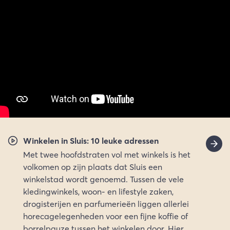
Winkelen in Sluis: 10 leuke adressen
Met twee hoofdstraten vol met winkels is het
volkomen op zijn plaats dat Sluis een
winkelstad wordt genoemd. Tussen de vele
kledingwinkels, woon- en lifestyle zaken,
drogisterijen en parfumerieën liggen allerlei
horecagelegenheden voor een fijne koffie of
borrelpauze tussen het winkelen door. Hier