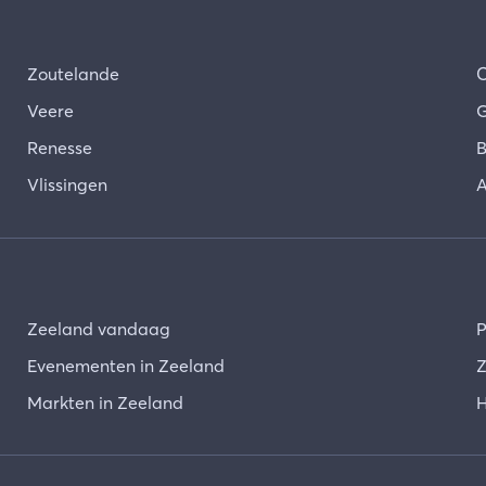
Zoutelande
Veere
G
Renesse
B
Vlissingen
A
Zeeland vandaag
P
Evenementen in Zeeland
Z
Markten in Zeeland
H