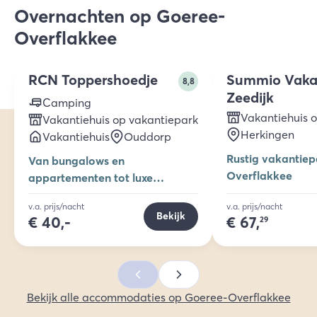
Overnachten op Goeree-
2 t/m 8
pers.
Overflakkee
RCN Toppershoedje
Summio Vaka
8,8
Zeedijk
Camping
Vakantiehuis 
Vakantiehuis op vakantiepark
Herkingen
Vakantiehuis
Ouddorp
Rustig vakantiep
Van bungalows en
Overflakkee
appartementen tot luxe
duinchalets en safaritenten
v.a. prijs/nacht
v.a. prijs/nacht
Bekijk
€
40,-
€
67,
29
Bekijk alle accommodaties op Goeree-Overflakkee