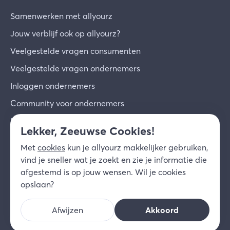
Samenwerken met allyourz
Jouw verblijf ook op allyourz?
Veelgestelde vragen consumenten
Veelgestelde vragen ondernemers
Inloggen ondernemers
Community voor ondernemers
Inschrijven voor de nieuwsbrief
Lekker, Zeeuwse Cookies!
Over ons
Met
cookies
kun je allyourz makkelijker gebruiken,
Contact
vind je sneller wat je zoekt en zie je informatie die
afgestemd is op jouw wensen. Wil je cookies
© 2026 allyourz b.v.
Gebruiksvoorwaarden
opslaan?
Privacy
Cookies
Disclaimer
Afwijzen
Akkoord
NL