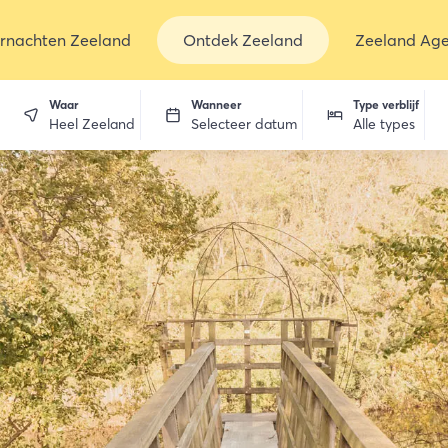
rnachten Zeeland
Ontdek Zeeland
Zeeland Ag
Waar
Wanneer
Type verblijf
Heel Zeeland
Selecteer datum
Alle types
en
dekken