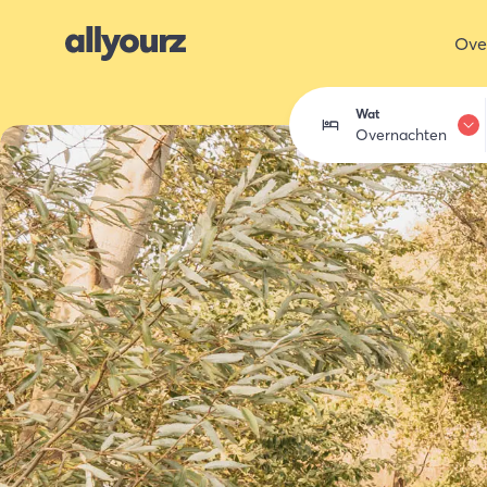
Ove
Wat
Overnachten
Overnachten
Eten & drink
Activiteiten
Winkelen
Zeeland ont