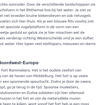
chte aanrader. Door de verschillende landschappen zie
lscholvers in het Ritthemse bos bij het water. Je ziet ze
et riet broeden bruine kiekendieven en ook rietvogels
len zich hier thuis. Als je een blauwe flits voorbij ziet
 het speciale vogelplatform in de vorm van een
eetje geduld en geluk zie je hier misschien wel de
. Iets verderop richting Westerschelde vind je een slufter:
ut water. Hier lopen veel steltlopers, meeuwen en sterns
 Noordwest-Europa
ort Rammekens. Het is het oudste zeefort van
van de haven van Middelburg. Het fort is op vaste
 er een spannende speurtocht. Zodra je door de zware,
, ga je terug in de tijd. Spaanse musketiers,
utionairen en Duitse soldaten zijn hier allemaal
uizen in het fort en zijn de metersdikke muren
 heen te kijken, want vanaf het fort heb je een mooi