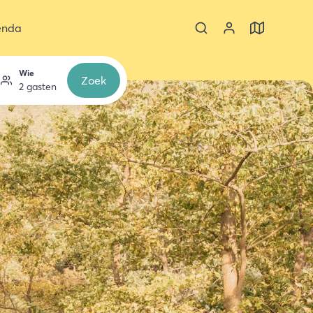
enda
Wie
Zoek
2 gasten