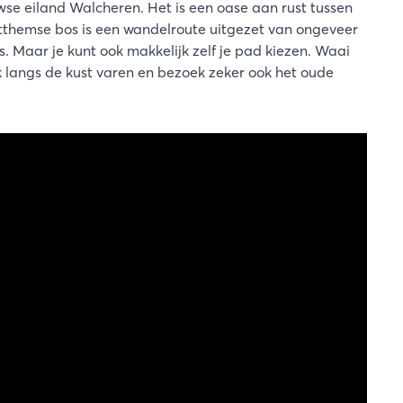
se eiland Walcheren. Het is een oase aan rust tussen
 Ritthemse bos is een wandelroute uitgezet van ongeveer
. Maar je kunt ook makkelijk zelf je pad kiezen. Waai
k langs de kust varen en bezoek zeker ook het oude