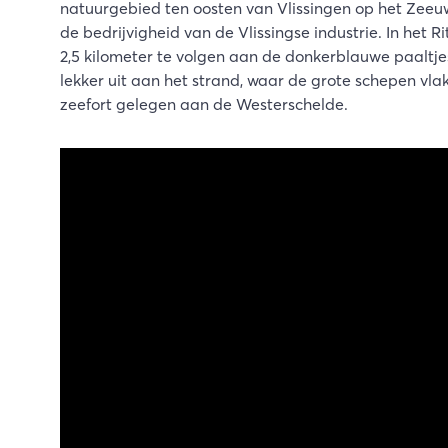
natuurgebied ten oosten van Vlissingen op het Zeeuw
de bedrijvigheid van de Vlissingse industrie. In het
2,5 kilometer te volgen aan de donkerblauwe paaltjes
lekker uit aan het strand, waar de grote schepen vla
zeefort gelegen aan de Westerschelde.