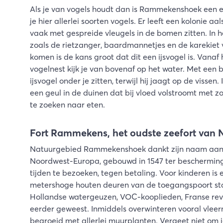
Als je van vogels houdt dan is Rammekenshoek een e
je hier allerlei soorten vogels. Er leeft een kolonie aa
vaak met gespreide vleugels in de bomen zitten. In h
zoals de rietzanger, baardmannetjes en de karekiet voe
komen is de kans groot dat dit een ijsvogel is. Vanaf
vogelnest kijk je van bovenaf op het water. Met een b
ijsvogel onder je zitten, terwijl hij jaagt op de vissen
een geul in de duinen dat bij vloed volstroomt met zo
te zoeken naar eten.
Fort Rammekens, het oudste zeefort van
Natuurgebied Rammekenshoek dankt zijn naam aan F
Noordwest-Europa, gebouwd in 1547 ter bescherming 
tijden te bezoeken, tegen betaling. Voor kinderen is
metershoge houten deuren van de toegangspoort stapt
Hollandse watergeuzen, VOC-kooplieden, Franse revol
eerder geweest. Inmiddels overwinteren vooral vleerm
begroeid met allerlei muurplanten. Vergeet niet om je