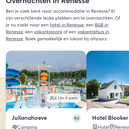
Overnachten in Renesse
Ben je zoek bent naar accommodatie in Renesse? Er
zijn verschillende leuke plekken om te overnachten. Of
je nu zoekt naar een
hotel in Renesse
, een
B&B in
Renesse
, een
vakantiepark
of een
vakantiehuis in
Renesse
.
Boek gemakkelijk en lokaal bij allyourz.
4 t/m 6
pers.
Julianahoeve
Hotel Blooker
9,2
Camping
Hotel
Renes