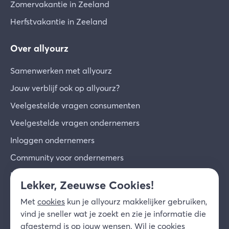
Zomervakantie in Zeeland
Herfstvakantie in Zeeland
Over allyourz
Samenwerken met allyourz
Jouw verblijf ook op allyourz?
Veelgestelde vragen consumenten
Veelgestelde vragen ondernemers
Inloggen ondernemers
Community voor ondernemers
Inschrijven voor de nieuwsbrief
Lekker, Zeeuwse Cookies!
Over ons
Met
cookies
kun je allyourz makkelijker gebruiken,
Contact
vind je sneller wat je zoekt en zie je informatie die
afgestemd is op jouw wensen. Wil je cookies