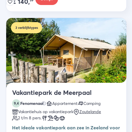
€
140,
59
3
verblijfstypes
Vakantiepark de Meerpaal
Fenomenaal
Appartement
Camping
9,4
Vakantiehuis op vakantiepark
Zoutelande
2 t/m 8
pers.
Het ideale vakantiepark aan zee in Zeeland voor