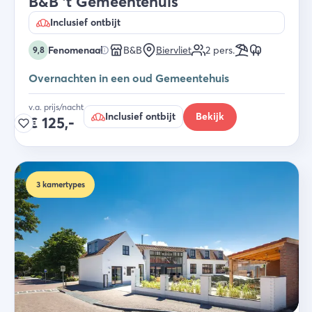
B&B 't Gemeentehuis
Inclusief ontbijt
Fenomenaal
B&B
Biervliet
2
pers.
9,8
Overnachten in een oud Gemeentehuis
v.a. prijs/nacht
Inclusief ontbijt
Bekijk
€
125,-
3
kamertypes