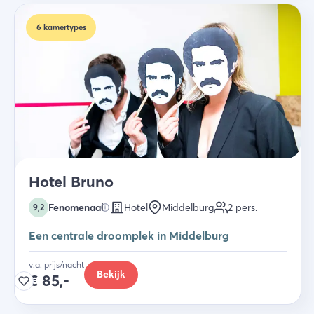
6
kamertypes
Hotel Bruno
Fenomenaal
Hotel
Middelburg
2
pers.
9,2
Een centrale droomplek in Middelburg
v.a. prijs/nacht
Bekijk
€
85,-