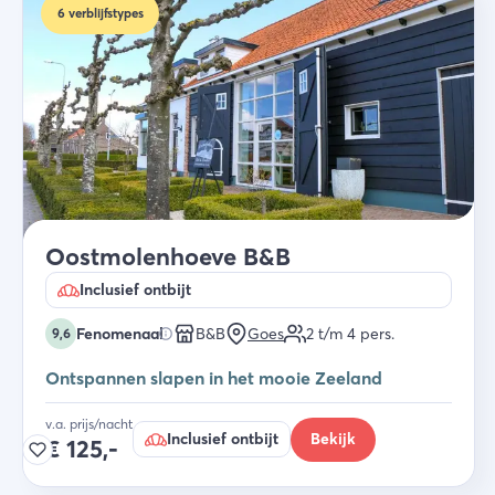
6
verblijfstypes
Oostmolenhoeve B&B
Inclusief ontbijt
Fenomenaal
B&B
Goes
2 t/m 4
pers.
9,6
Ontspannen slapen in het mooie Zeeland
v.a. prijs/nacht
Inclusief ontbijt
Bekijk
€
125,-