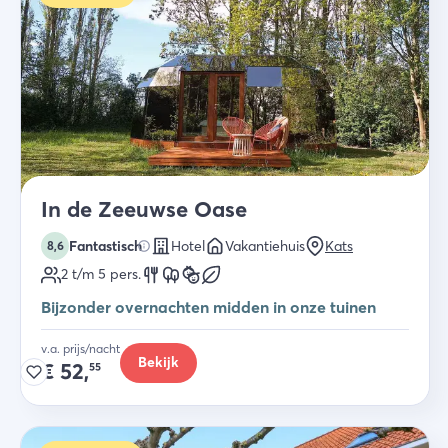
In de Zeeuwse Oase
Fantastisch
Hotel
Vakantiehuis
Kats
8,6
2 t/m 5
pers.
Bijzonder overnachten midden in onze tuinen
v.a. prijs/nacht
Bekijk
€
52,
55