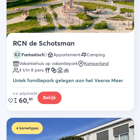
RCN de Schotsman
Fantastisch
Appartement
Camping
8,2
Vakantiehuis op vakantiepark
Kamperland
4 t/m 8
pers.
Uniek familiepark gelegen aan het Veerse Meer
v.a. prijs/nacht
Bekijk
€
60,
80
4
kamertypes