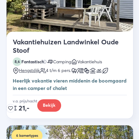
Vakantiehuizen Landwinkel Oude
Stoof
Fantastisch
Camping
Vakantiehuis
8,6
Hengstdijk
4 t/m 6
pers.
Heerlijk vakantie vieren middenin de boomgaard
in een camper of chalet
v.a. prijs/nacht
Bekijk
€
21,-
6
kamertypes