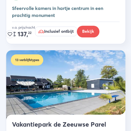
Sfeervolle kamers in hartje centrum in een
prachtig monument
v.a. prijs/nacht
Inclusief ontbijt
Bekijk
€
137,
22
13
verblijfstypes
Vakantiepark de Zeeuwse Parel