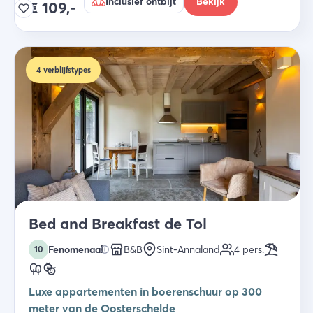
Inclusief ontbijt
Bekijk
€
109,-
4
verblijfstypes
Bed and Breakfast de Tol
Fenomenaal
B&B
Sint-Annaland
4
pers.
10
Luxe appartementen in boerenschuur op 300
meter van de Oosterschelde