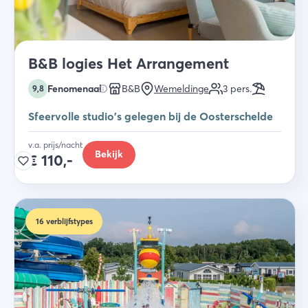
B&B logies Het Arrangement
Fenomenaal
B&B
Wemeldinge
3
pers.
9,8
Sfeervolle studio's gelegen bij de Oosterschelde
v.a. prijs/nacht
Bekijk
€
110,-
16
verblijfstypes