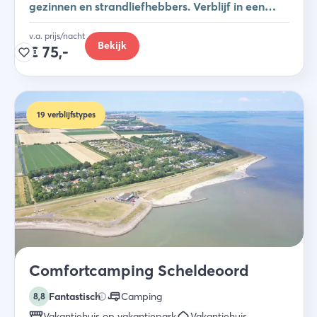
gezinnen en strandliefhebbers. Verblijf in een
studio, safaritent of vakantiehuis.
v.a. prijs/nacht
Bekijk
€
75,-
19
verblijfstypes
Comfortcamping Scheldeoord
Fantastisch
Camping
8,8
Vakantiehuis op vakantiepark
Vakantiehuis