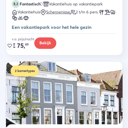
Fantastisch
Vakantiehuis op vakantiepark
8,2
Vakantiehuis
Scherpenisse
2 t/m 6
pers.
Een vakantiepark voor het hele gezin
v.a. prijs/nacht
Bekijk
€
75,
63
2
kamertypes