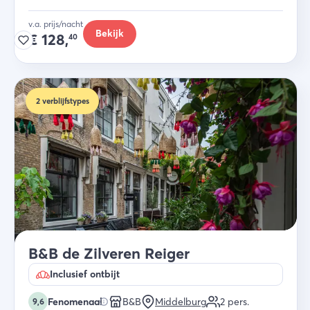
v.a. prijs/nacht
Bekijk
€
128,
40
2
verblijfstypes
B&B de Zilveren Reiger
Inclusief ontbijt
Fenomenaal
B&B
Middelburg
2
pers.
9,6