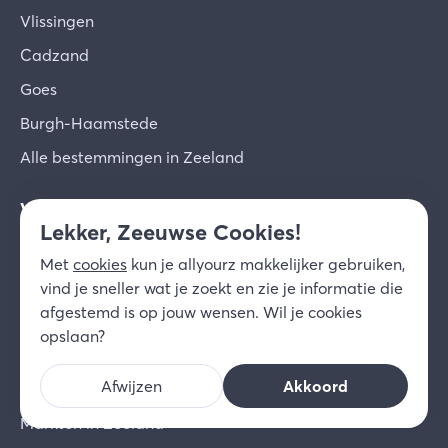
Vlissingen
Cadzand
Goes
Burgh-Haamstede
Alle bestemmingen in Zeeland
Veel bezocht
Lekker, Zeeuwse Cookies!
Eten en drinken Zeeland
Met
cookies
kun je allyourz makkelijker gebruiken,
Activiteiten Zeeland
vind je sneller wat je zoekt en zie je informatie die
afgestemd is op jouw wensen. Wil je cookies
Winkels in Zeeland
opslaan?
Zeeland vandaag
Afwijzen
Akkoord
Evenementen in Zeeland
Markten in Zeeland