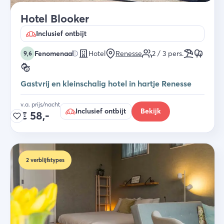
Hotel Blooker
Inclusief ontbijt
Fenomenaal
Hotel
Renesse
2 / 3
pers.
9,6
Gastvrij en kleinschalig hotel in hartje Renesse
v.a. prijs/nacht
Inclusief ontbijt
Bekijk
€
58,-
2
verblijfstypes