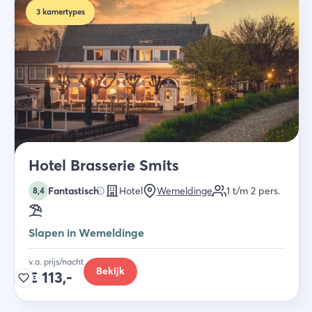
3
kamertypes
Hotel Brasserie Smits
Fantastisch
Hotel
Wemeldinge
1 t/m 2
pers.
8,4
Slapen in Wemeldinge
v.a. prijs/nacht
Bekijk
€
113,-