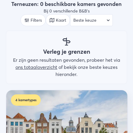
B&B's
Terneuzen: 0 beschikbare kamers gevonden
Bij 0 verschillende B&B's
Wie
2 gasten
Filters
Kaart
Zoek
Verleg je grenzen
Er zijn geen resultaten gevonden, probeer het via
ons totaaloverzicht
of bekijk onze beste keuzes
hieronder.
4
kamertypes