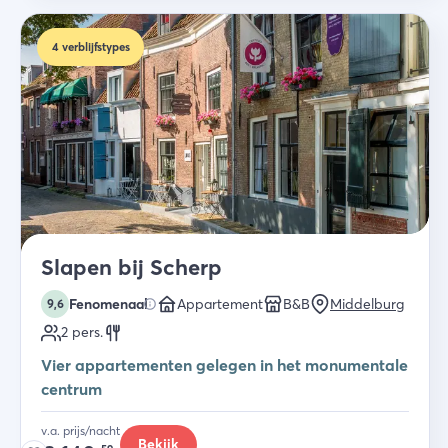
4
verblijfstypes
Slapen bij Scherp
Fenomenaal
Appartement
B&B
Middelburg
9,6
2
pers.
Vier appartementen gelegen in het monumentale
centrum
v.a. prijs/nacht
Bekijk