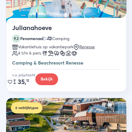
Julianahoeve
Fenomenaal
Camping
9,2
Vakantiehuis op vakantiepark
Renesse
4 t/m 6
pers.
Camping & Beachresort Renesse
v.a. prijs/nacht
Bekijk
€
35,
12
6
verblijfstypes