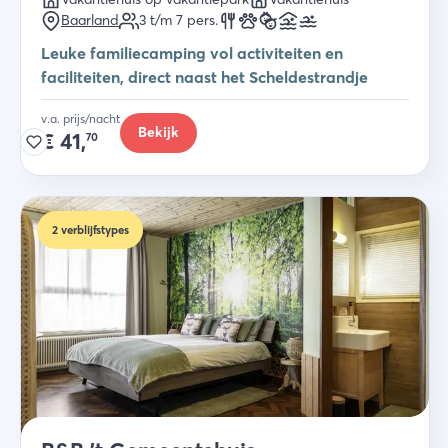
Baarland
3 t/m 7
pers.
Leuke familiecamping vol activiteiten en
faciliteiten, direct naast het Scheldestrandje
v.a. prijs/nacht
Bekijk
€
41,
70
2
verblijfstypes