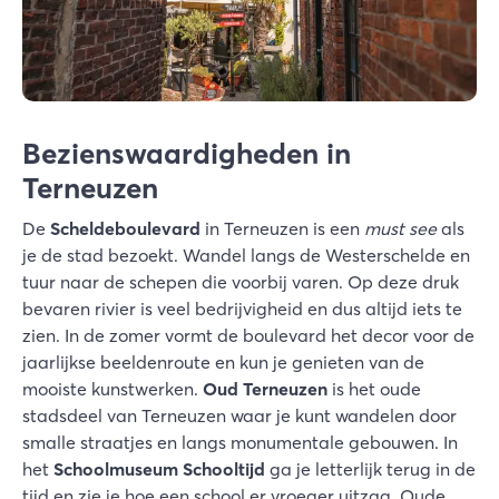
Bezienswaardigheden in
Terneuzen
De
Scheldeboulevard
in Terneuzen is een
must see
als
je de stad bezoekt. Wandel langs de Westerschelde en
tuur naar de schepen die voorbij varen. Op deze druk
bevaren rivier is veel bedrijvigheid en dus altijd iets te
zien. In de zomer vormt de boulevard het decor voor de
jaarlijkse beeldenroute en kun je genieten van de
mooiste kunstwerken.
Oud Terneuzen
is het oude
stadsdeel van Terneuzen waar je kunt wandelen door
smalle straatjes en langs monumentale gebouwen. In
het
Schoolmuseum Schooltijd
ga je letterlijk terug in de
tijd en zie je hoe een school er vroeger uitzag. Oude