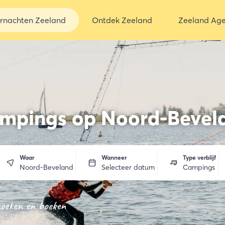
rnachten Zeeland
Ontdek Zeeland
Zeeland Ag
mpings op Noord-Bevel
Waar
Wanneer
Type verblijf
Noord-Beveland
Selecteer datum
Campings
zoeken en boeken