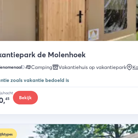
kantiepark de Molenhoek
Camping
Vakantiehuis op vakantiepark
K
Fenomenaal
ntie zoals vakantie bedoeld is
ijs/nacht
Bekijk
0,
45
ijfstypes