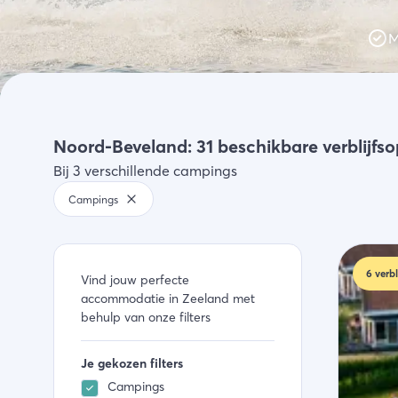
Activiteiten
M
Winkelen
Zeeland ontd
Noord-Beveland: 31 beschikbare verblijfs
Bij 3 verschillende campings
Campings
6
verbl
Vind jouw perfecte
accommodatie in Zeeland met
behulp van onze filters
Je gekozen filters
Campings