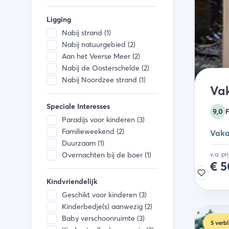
Ligging
Nabij strand (1)
Nabij natuurgebied (2)
Aan het Veerse Meer (2)
Nabij de Oosterschelde (2)
Nabij Noordzee strand (1)
Va
Speciale Interesses
9,0
Paradijs voor kinderen (3)
Familieweekend (2)
Vaka
Duurzaam (1)
Overnachten bij de boer (1)
v.a. pr
€
5
Kindvriendelijk
Geschikt voor kinderen (3)
Kinderbedje(s) aanwezig (2)
Baby verschoonruimte (3)
5
verbl