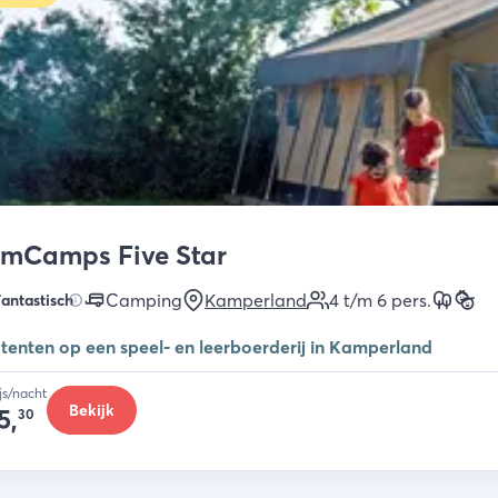
rmCamps Five Star
Camping
Kamperland
4 t/m 6
pers.
antastisch
 tenten op een speel- en leerboerderij in Kamperland
ijs/nacht
Bekijk
5,
30