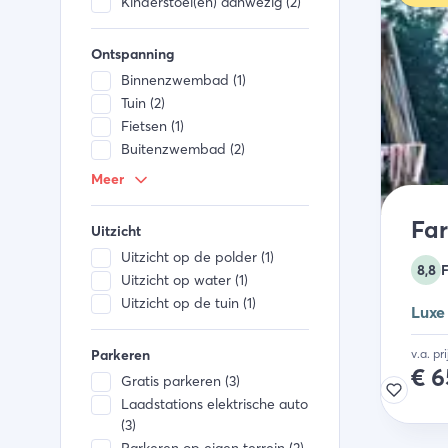
Kinderstoel(en) aanwezig (2)
Ontspanning
Binnenzwembad (1)
Tuin (2)
Fietsen (1)
Buitenzwembad (2)
Speeltuin buiten (3)
Meer
Terras (3)
Elektrische fietsen (1)
Fa
Uitzicht
Speeltuin binnen (2)
Uitzicht op de polder (1)
Spelletjes aanwezig (2)
8,8
F
Uitzicht op water (1)
Tafeltennistafel (2)
Uitzicht op de tuin (1)
Kinderboerderij (1)
Luxe
Sportveld (2)
Parkeren
v.a. pr
Tennisbaan (1)
€
6
Recreatieruimte (3)
Gratis parkeren (3)
Animatieteam (2)
Laadstations elektrische auto
Peuterbad (1)
(3)