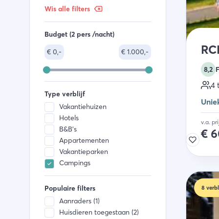
Wis alle filters
Budget (2 pers /nacht)
RC
€
0,-
€
1.000,-
8,2
F
4 
Type verblijf
Unie
Vakantiehuizen
Hotels
v.a. pr
B&B's
€
6
Appartementen
Vakantieparken
Campings
Populaire filters
8
verbl
Aanraders (1)
Huisdieren toegestaan (2)