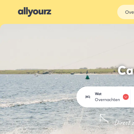
Ove
Ca
Wat
Overnachten
Overnachten
Direct 
Eten & drinken