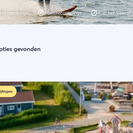
ini campings
Familiecampings
Aan het Veerse
ekken
opties gevonden
ijfstypes