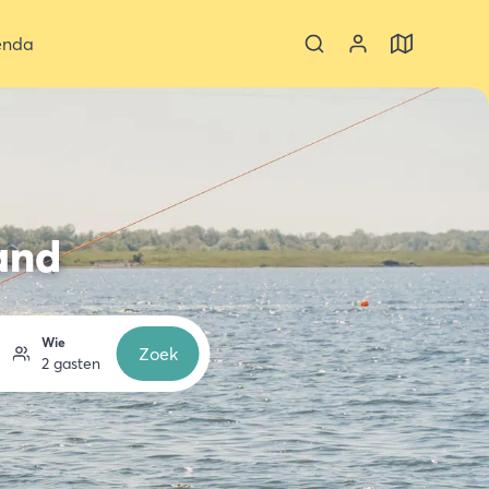
enda
and
Wie
Zoek
2 gasten