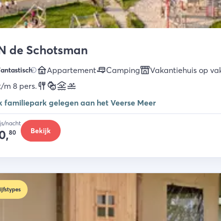
N de Schotsman
Appartement
Camping
Vakantiehuis op va
antastisch
t/m 8
pers.
k familiepark gelegen aan het Veerse Meer
ijs/nacht
Bekijk
0,
80
ijfstypes