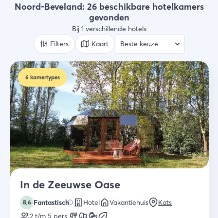
Hotels
Noord-Beveland: 26 beschikbare hotelkamers
gevonden
Wie
Bij 1 verschillende hotels
2 gasten
Filters
Kaart
Zoek
6
kamertypes
In de Zeeuwse Oase
Fantastisch
Hotel
Vakantiehuis
Kats
8,6
2 t/m 5
pers.