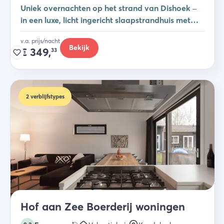
Uniek overnachten op het strand van Dishoek –
in een luxe, licht ingericht slaapstrandhuis met
zeezicht en eigen terras.
v.a. prijs/nacht
Bekijk
€
349,
33
2
verblijfstypes
Hof aan Zee Boerderij woningen