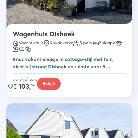
Wagenhuis Dishoek
Vakantiehuis
Koudekerke
5
pers.
2
slaapk
.
Knus vakantiehuisje in cottage-stijl met tuin,
dicht bij strand Dishoek en ruimte voor 5
personen en de hond welkom.
v.a. prijs/nacht
Bekijk
€
103,
52