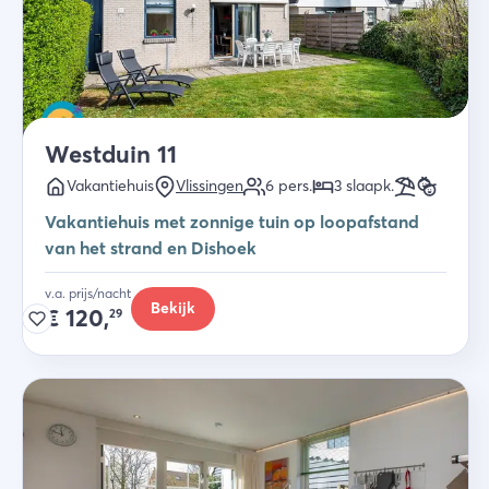
Westduin 11
Vakantiehuis
Vlissingen
6
pers.
3
slaapk
.
Vakantiehuis met zonnige tuin op loopafstand
van het strand en Dishoek
v.a. prijs/nacht
Bekijk
€
120,
29