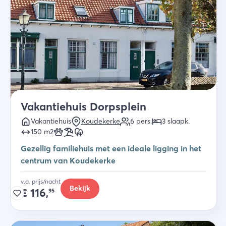
Vakantiehuis Dorpsplein
Vakantiehuis
Koudekerke
6
pers.
3
slaapk
.
150
m2
Gezellig familiehuis met een ideale ligging in het
centrum van Koudekerke
v.a. prijs/nacht
Bekijk
€
116,
95