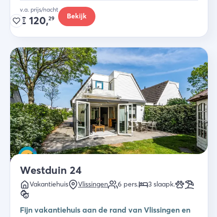
v.a. prijs/nacht
Bekijk
€
120,
29
Westduin 24
Vakantiehuis
Vlissingen
6
pers.
3
slaapk
.
Fijn vakantiehuis aan de rand van Vlissingen en