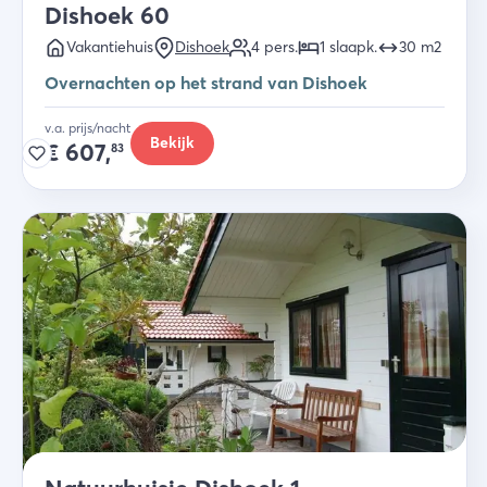
Dishoek 60
Vakantiehuis
Dishoek
4
pers.
1
slaapk
.
30
m2
Overnachten op het strand van Dishoek
v.a. prijs/nacht
Bekijk
€
607,
83