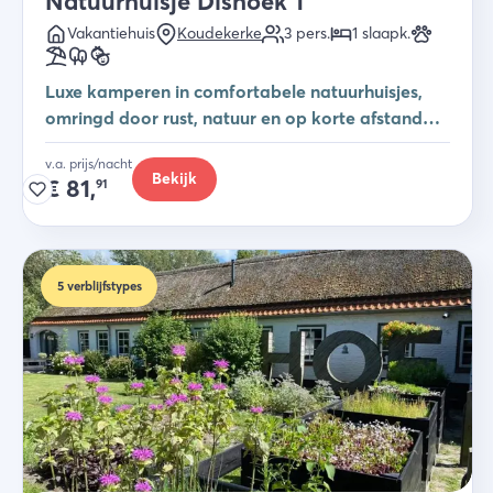
Natuurhuisje Dishoek 1
Vakantiehuis
Koudekerke
3
pers.
1
slaapk
.
Luxe kamperen in comfortabele natuurhuisjes,
omringd door rust, natuur en op korte afstand
van het strand.
v.a. prijs/nacht
Bekijk
€
81,
91
5
verblijfstypes