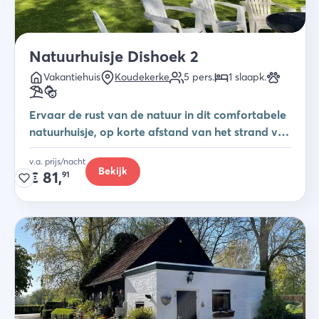
Natuurhuisje Dishoek 2
Vakantiehuis
Koudekerke
5
pers.
1
slaapk
.
Ervaar de rust van de natuur in dit comfortabele
natuurhuisje, op korte afstand van het strand van
Dishoek
v.a. prijs/nacht
Bekijk
€
81,
91