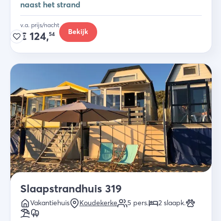
naast het strand
v.a. prijs/nacht
Bekijk
€
124,
54
Slaapstrandhuis 319
Vakantiehuis
Koudekerke
5
pers.
2
slaapk
.