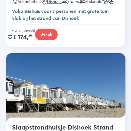
Vakantiehuis
Dishoek
7
pers.
4
slaapk
.
Vakantiehuis voor 7 personen met grote tuin,
vlak bij het strand van Dishoek
v.a. prijs/nacht
Bekijk
€
174,
29
Slaapstrandhuisje Dishoek Strand