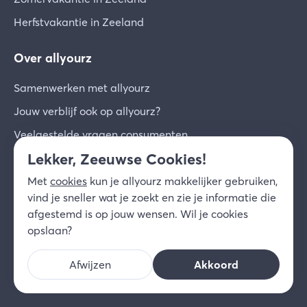
Herfstvakantie in Zeeland
Over allyourz
Samenwerken met allyourz
Jouw verblijf ook op allyourz?
Veelgestelde vragen consumenten
Lekker, Zeeuwse Cookies!
Veelgestelde vragen ondernemers
Inloggen ondernemers
Met
cookies
kun je allyourz makkelijker gebruiken,
vind je sneller wat je zoekt en zie je informatie die
Community voor ondernemers
afgestemd is op jouw wensen. Wil je cookies
Inschrijven voor de nieuwsbrief
opslaan?
Over ons
Afwijzen
Akkoord
Contact