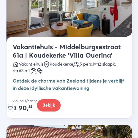
Vakantiehuis - Middelburgsestraat
61a | Koudekerke 'Villa Querina'
Vakantiehuis
Koudekerke
5
pers.
2
slaapk
.
63
m2
Ontdek de charme van Zeeland tijdens je verblijf
in deze idyllische vakantiewoning
v.a. prijs/nacht
Bekijk
€
90,
34