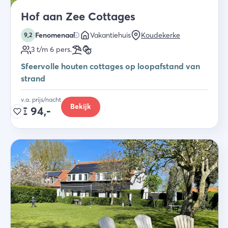
Hof aan Zee Cottages
Fenomenaal
Vakantiehuis
Koudekerke
9,2
3 t/m 6
pers.
Sfeervolle houten cottages op loopafstand van
strand
v.a. prijs/nacht
Bekijk
€
94,-