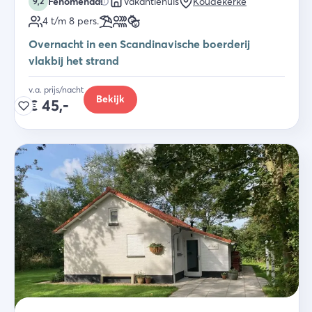
Fenomenaal
Vakantiehuis
Koudekerke
9,2
4 t/m 8
pers.
Overnacht in een Scandinavische boerderij
vlakbij het strand
v.a. prijs/nacht
Bekijk
€
45,-