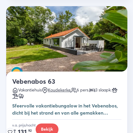
Vebenabos 63
Vakantiehuis
Koudekerke
6
pers.
3
slaapk
.
Sfeervolle vakantiebungalow in het Vebenabos,
dicht bij het strand en van alle gemakken
voorzien.
v.a. prijs/nacht
Bekijk
€
131,
92