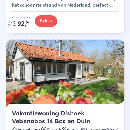
het schoonste strand van Nederland, perfect
voor een gezinsvakantie.
v.a. prijs/nacht
Bekijk
€
92,
54
Vakantiewoning Dishoek
Vebenabos 14 Bos en Duin
Vakantiehuis
Dishoek
6
pers.
2
slaapk
.
90
m2