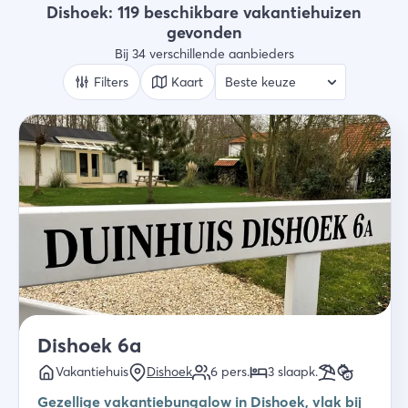
Vakantiehuizen
Dishoek: 119 beschikbare vakantiehuizen
gevonden
Wie
Bij 34 verschillende aanbieders
2 gasten
Filters
Kaart
Zoek
Dishoek 6a
Vakantiehuis
Dishoek
6
pers.
3
slaapk
.
Gezellige vakantiebungalow in Dishoek, vlak bij